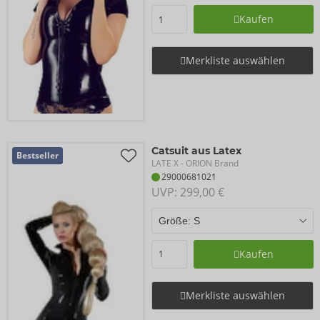
Kaufen
Merkliste auswählen
Catsuit aus Latex
Bestseller
LATE X
- ORION Brand
29000681021
UVP: 
299,00 €
Kaufen
Merkliste auswählen