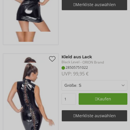
Merkliste auswählen
Kleid aus Lack
Black Level
- ORION Brand
28505751022
UVP: 
99,95 €
Kaufen
Merkliste auswählen