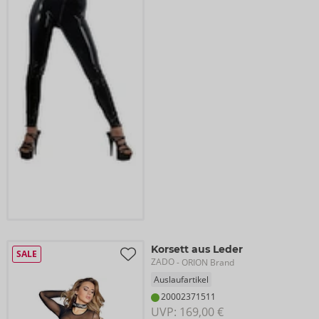
Korsett aus Leder
SALE
ZADO
- ORION Brand
Auslaufartikel
20002371511
UVP: 
169,00 €