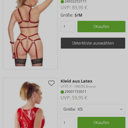
24932253111
UVP: 
89,95 €
Größe:
S/M
Kaufen
Merkliste auswählen
Kleid aus Latex
LATE X
- ORION Brand
29001733011
UVP: 
59,95 €
Kaufen