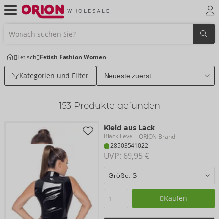
Fetisch
Fetish Fashion Women
Kategorien und Filter
153
Produkte gefunden
Kleid aus Lack
Black Level
- ORION Brand
28503541022
UVP: 
69,95 €
Kaufen