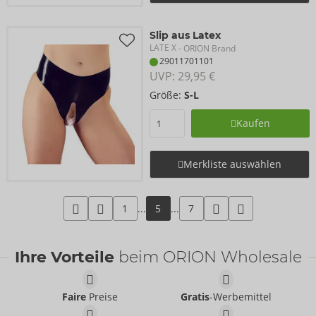
Slip aus Latex
LATE X
- ORION Brand
29011701101
UVP: 
29,95 €
Größe:
S-L
Kaufen
Merkliste auswählen
1
...
5
...
7
Ihre Vorteile
beim ORION Wholesale
Faire
Preise
Gratis
-Werbemittel