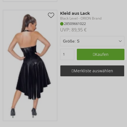
Kleid aus Lack
Black Level
- ORION Brand
28509661022
UVP: 
89,95 €
Kaufen
Merkliste auswählen