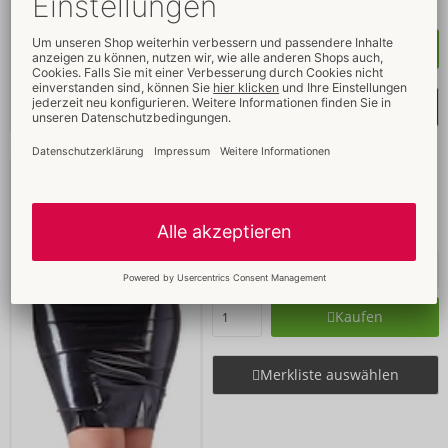
Größe:
S-L
Kaufen
Merkliste auswählen
Rock aus Latex
LATE X
- ORION Brand
29012691021
UVP: 
59,95 €
Kaufen
Merkliste auswählen