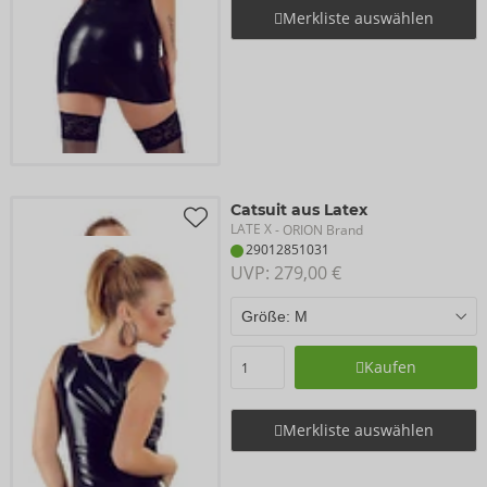
Merkliste auswählen
Catsuit aus Latex
LATE X
- ORION Brand
29012851031
UVP: 
279,00 €
Kaufen
Merkliste auswählen