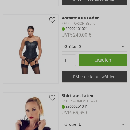
Korsett aus Leder
ZADO
- ORION Brand
20002101021
UVP: 
249,00 €
Kaufen
Merkliste auswählen
Shirt aus Latex
LATE X
- ORION Brand
29000251041
UVP: 
69,95 €