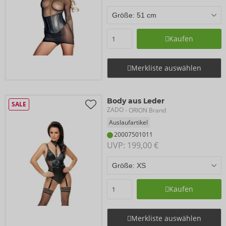
Kaufen
Merkliste auswählen
Body aus Leder
SALE
ZADO
- ORION Brand
Auslaufartikel
20007501011
UVP: 
199,00 €
Kaufen
Merkliste auswählen