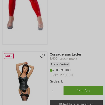
Corsage aus Leder
SALE
ZADO
- ORION Brand
Auslaufartikel
20008901041
UVP: 
199,00 €
Größe:
L
Kaufen
Merkliste auswählen