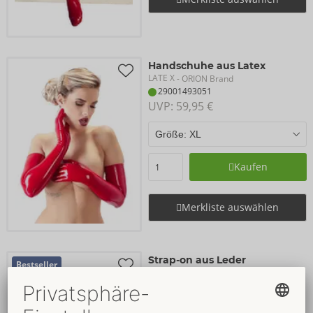
Handschuhe aus Latex
LATE X
- ORION Brand
29001493051
UVP: 
59,95 €
Kaufen
Merkliste auswählen
Strap-on aus Leder
Bestseller
ZADO
- ORION Brand
20009201101
UVP: 
99,95 €