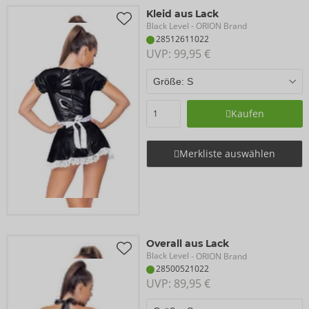
Kleid aus Lack
Black Level
- ORION Brand
28512611022
UVP: 
99,95 €
Kaufen
Merkliste auswählen
Overall aus Lack
Black Level
- ORION Brand
28500521022
UVP: 
89,95 €