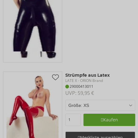
Strümpfe aus Latex
LATE X
- ORION Brand
29000413011
UVP: 
59,95 €
Kaufen
Merkliste auswählen