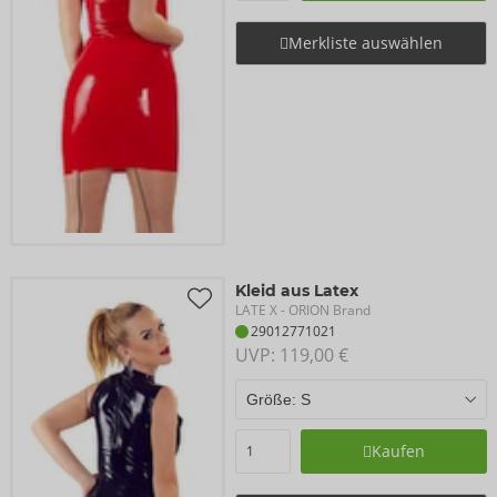
Merkliste auswählen
Kleid aus Latex
LATE X
- ORION Brand
29012771021
UVP: 
119,00 €
Kaufen