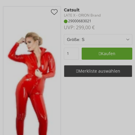
Catsuit
LATE X
- ORION Brand
29000683021
UVP: 
299,00 €
Kaufen
Merkliste auswählen