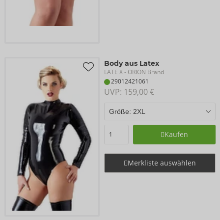
Body aus Latex
LATE X
- ORION Brand
29012421061
UVP: 
159,00 €
Kaufen
Merkliste auswählen