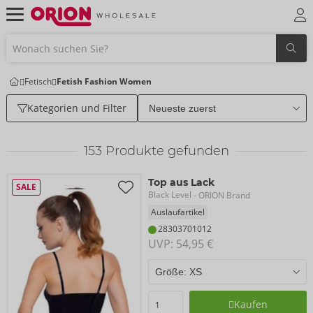
Fetisch
Fetish Fashion Women
Kategorien und Filter
153
Produkte gefunden
Top aus Lack
SALE
Black Level
- ORION Brand
Auslaufartikel
28303701012
UVP: 
54,95 €
Kaufen