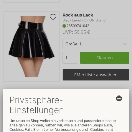
Rock aus Lack
Black Level
- ORION Brand
28509741042
UVP: 
59,95 €
Kaufen
Merkliste auswählen
Kleid aus Lack
Black Level
- ORION Brand
28510591062
UVP: 
79,95 €