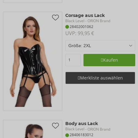
Corsage aus Lack
Black Level
- ORION Brand
28402001062
UVP: 
99,95 €
Kaufen
Merkliste auswählen
Body aus Lack
Black Level
- ORION Brand
28406183012