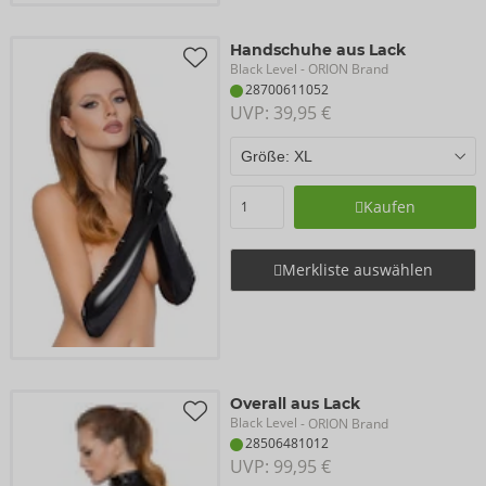
Handschuhe aus Lack
Black Level
- ORION Brand
28700611052
UVP: 
39,95 €
Kaufen
Merkliste auswählen
Overall aus Lack
Black Level
- ORION Brand
28506481012
UVP: 
99,95 €