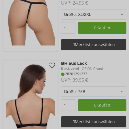
UVP: 
24,95 €
Kaufen
Merkliste auswählen
BH aus Lack
Black Level
- ORION Brand
28201291232
UVP: 
39,95 €
Kaufen
Merkliste auswählen