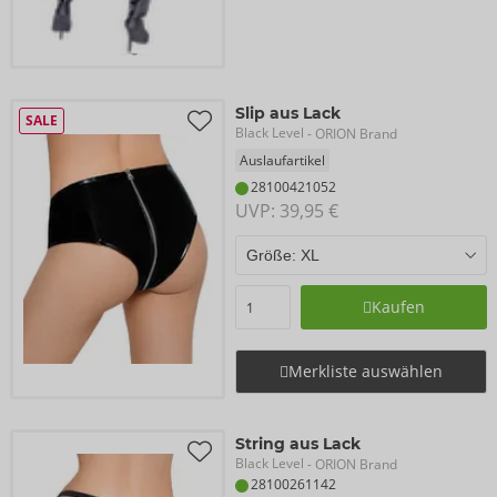
Slip aus Lack
SALE
Black Level
- ORION Brand
Auslaufartikel
28100421052
UVP: 
39,95 €
Kaufen
Merkliste auswählen
String aus Lack
Black Level
- ORION Brand
28100261142