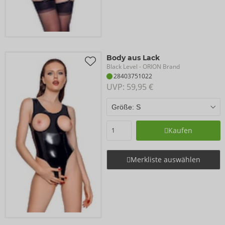
Body aus Lack
Black Level
- ORION Brand
28403751022
UVP: 
59,95 €
Kaufen
Merkliste auswählen