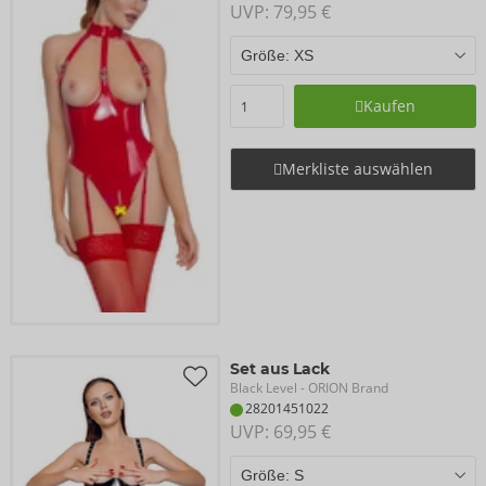
UVP: 
79,95 €
Kaufen
Merkliste auswählen
Set aus Lack
Black Level
- ORION Brand
28201451022
UVP: 
69,95 €