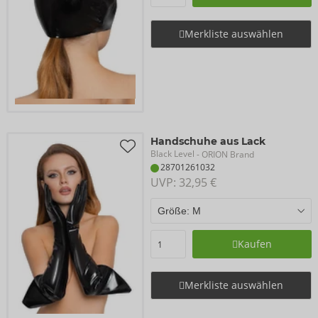
Merkliste auswählen
Handschuhe aus Lack
Black Level
- ORION Brand
28701261032
UVP: 
32,95 €
Kaufen
Merkliste auswählen