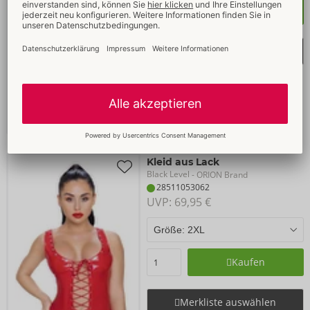
Kaufen
Merkliste auswählen
Kleid aus Lack
Black Level
- ORION Brand
28511053062
UVP: 
69,95 €
Kaufen
Merkliste auswählen