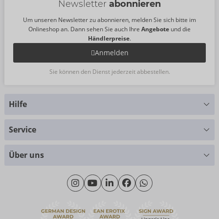
Newsletter
abonnieren
Um unseren Newsletter zu abonnieren, melden Sie sich bitte im
Onlineshop an. Dann sehen Sie auch Ihre
Angebote
und die
Händlerpreise
.
Anmelden
Sie können den Dienst jederzeit abbestellen.
Hilfe
Sie haben Fragen?
Service
Wir helfen Ihnen gern weiter
Größentabellen
+49 (0)461 50 40 308
Über uns
Materialkunde
Montag - Donnerstag: 09:00 - 16:00 Uhr
Wir über uns
Freitag: 09:00 - 15:00 Uhr
Nachhaltigkeit
eroFame
Kontakt