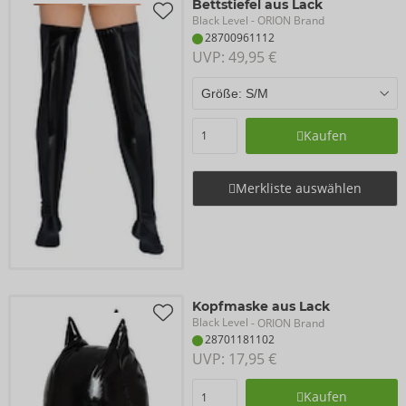
Bettstiefel aus Lack
Black Level
- ORION Brand
28700961112
UVP: 
49,95 €
Kaufen
Merkliste auswählen
Kopfmaske aus Lack
Black Level
- ORION Brand
28701181102
UVP: 
17,95 €
Kaufen