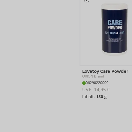
Lovetoy Care Powder
ORION Brand
06290220000
UVP: 
14,95 €
Inhalt:
150 g