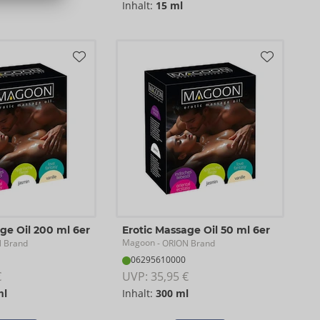
Inhalt:
15 ml
ge Oil 200 ml 6er
Erotic Massage Oil 50 ml 6er
Magoon
 Brand
- ORION Brand
06295610000
€
UVP: 
35,95 €
ml
Inhalt:
300 ml