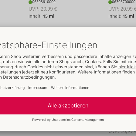
06308610000
06308700000
UVP: 
20,99 €
UVP: 
20,99 
Inhalt:
15 ml
Inhalt:
15 ml
Vibration! Ic
intt
06309340000
UVP: 
20,99 