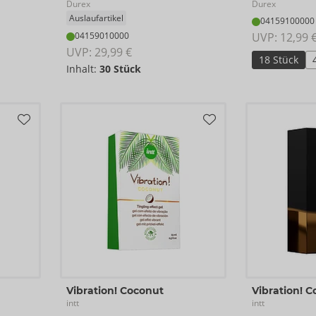
Durex
Durex
Auslaufartikel
04159100000
04159010000
UVP: 
12,99 
UVP: 
29,99 €
18 Stück
Inhalt:
30 Stück
Vibration! Coconut
Vibration! C
intt
intt