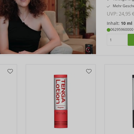
Mehr Geschme
UVP: 
24,95 
Inhalt:
10 ml
06295960000