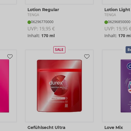
Lotion Regular
Lotion Light
TENGA
TENGA
06296770000
06296850000
UVP: 
19,95 €
UVP: 
19,95 
Inhalt:
170 ml
Inhalt:
170 m
SALE
Be
Gefühlsecht Ultra
Love Mix