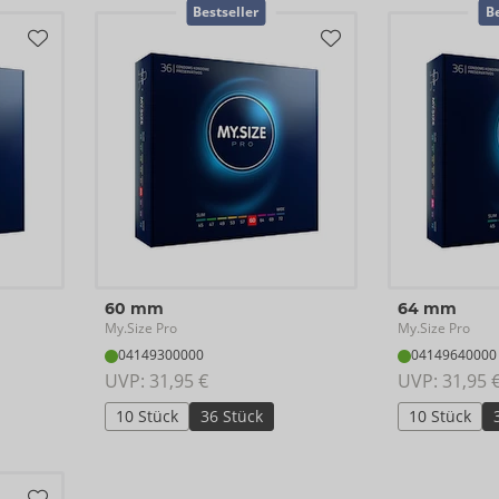
Bestseller
Be
60 mm
64 mm
My.Size Pro
My.Size Pro
04149300000
04149640000
UVP: 
31,95 €
UVP: 
31,95 
10 Stück
36 Stück
10 Stück