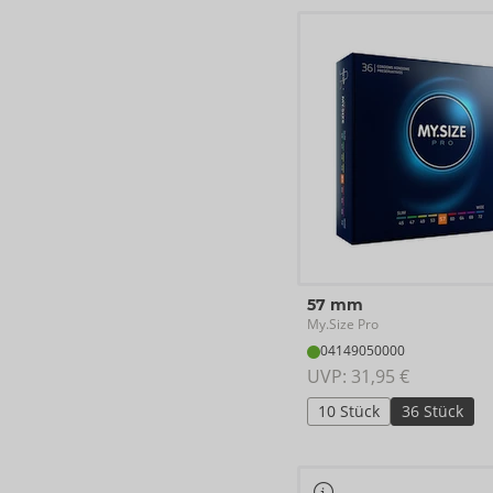
57 mm
My.Size Pro
04149050000
UVP: 
31,95 €
10 Stück
36 Stück