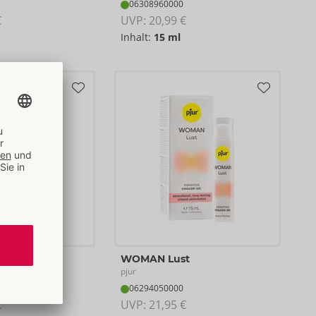
06308960000
€
UVP: 
20,99 €
Inhalt:
15 ml
e
WOMAN Lust
pjur
06294050000
€
UVP: 
21,95 €