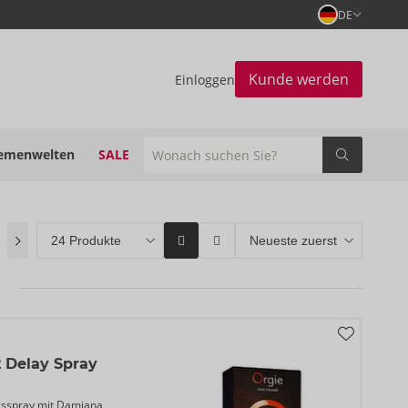
DE
Kunde werden
Einloggen
emenwelten
SALE
on
(0)
ORION Brands
(51)
Bestseller
(49)
 Delay Spray
sspray mit Damiana