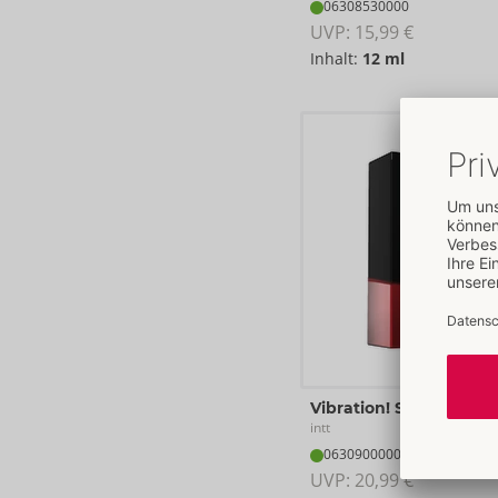
06308530000
UVP: 
15,99 €
Inhalt:
12 ml
Vibration! Strawberry
intt
06309000000
UVP: 
20,99 €