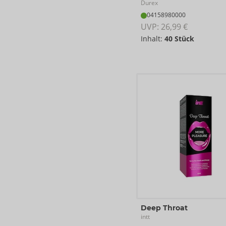
Durex
04158980000
UVP: 
26,99 €
Inhalt:
40 Stück
Deep Throat
intt