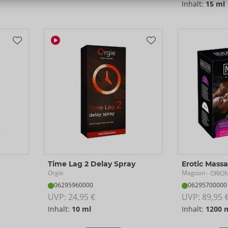
Inhalt:
15 ml
Time Lag 2 Delay Spray
Erotic Massa
Orgie
Magoon
- ORION
06295960000
06295700000
UVP: 
24,95 €
UVP: 
89,95 
Inhalt:
10 ml
Inhalt:
1200 