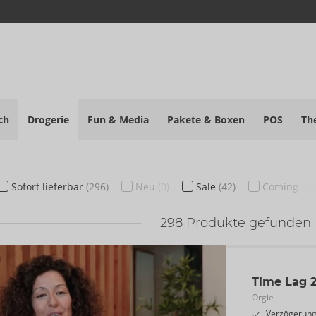
ch
Drogerie
Fun & Media
Pakete
& Boxen
POS
Th
Sofort
lieferbar
(296)
Neu
(0)
Sale
(42)
Coming so
298
Produkte gefunden
Time Lag 2
Orgie
Verzögerung