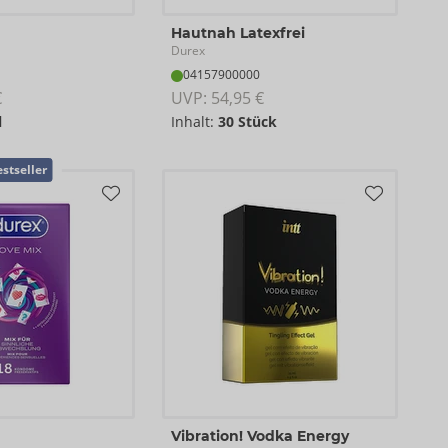
Hautnah Latexfrei
Durex
04157900000
€
UVP: 
54,95 €
l
Inhalt:
30 Stück
stseller
Vibration! Vodka Energy