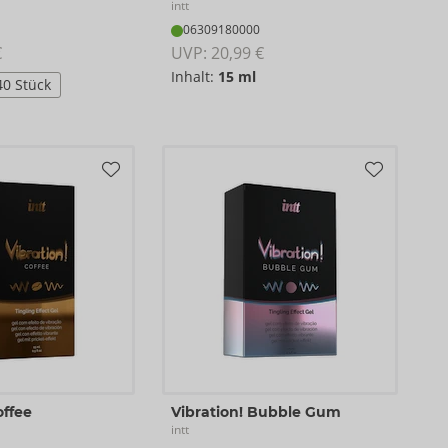
intt
06309180000
€
UVP: 
20,99 €
Inhalt:
15 ml
40 Stück
offee
Vibration! Bubble Gum
intt