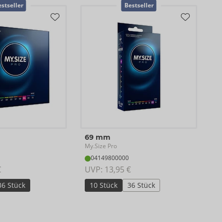
stseller
Bestseller
69 mm
My.Size Pro
04149800000
€
UVP: 
13,95 €
36 Stück
10 Stück
36 Stück