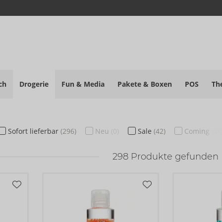
ch
Drogerie
Fun & Media
Pakete
& Boxen
POS
Th
Sofort
lieferbar
(296)
Neu
(0)
Sale
(42)
Coming so
298
Produkte gefunden