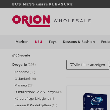
Marken
NEU
Toys
Dessous
& Fashion
Fetis
Drogerie
Drogerie
(298)
Alle Filter anzeigen
Kondome
(60)
Gleitmittel
(86)
Massage
(28)
Stimulierende Gele & Sprays
(49)
Körperpflege & Hygiene
(18)
Reiniger & Produktpflege
(13)