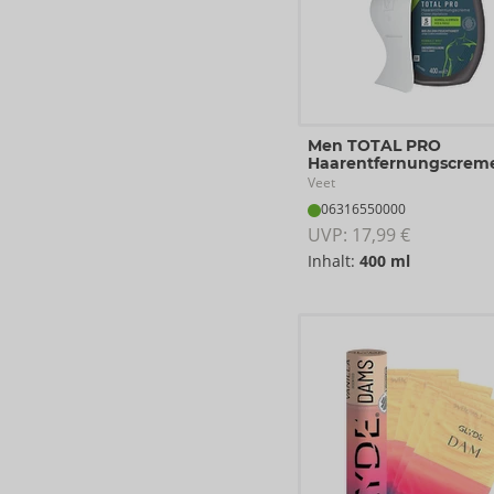
Men TOTAL PRO
Haarentfernungscrem
Veet
06316550000
UVP: 
17,99 €
Inhalt:
400 ml