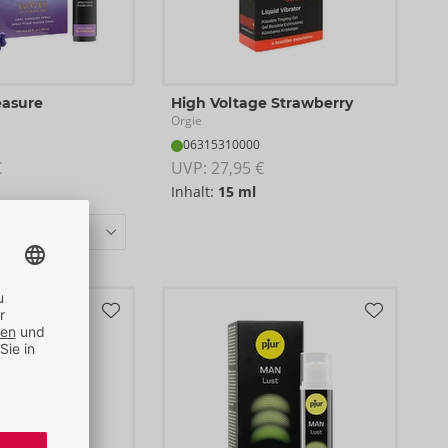
easure
High Voltage Strawberry
Orgie
06315310000
€
UVP: 
27,95 €
Inhalt:
15 ml