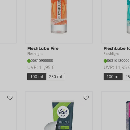
FleshLube Fire
FleshLube I
Fleshlight
Fleshlight
06315900000
06316120000
UVP: 
11,95 €
UVP: 
11,95 
100 ml
250 ml
100 ml
25