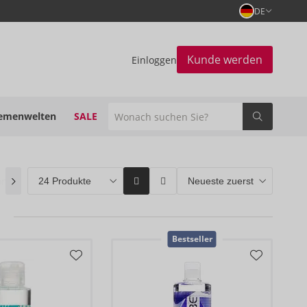
DE
Kunde werden
Einloggen
emenwelten
SALE
on
(0)
ORION Brands
(51)
Bestseller
(49)
Bestseller