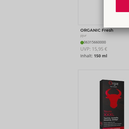
ORGANIC Fresh
pjur
06315660000
UVP: 
15,95 €
Inhalt:
150 ml