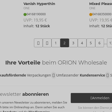
Vanish Hyperthin
Mixed Pleas
ONE
ONE
04168190000
04168350000
UVP: 
19,95 €
UVP: 
19,95 
Inhalt:
12 Stück
Inhalt:
12 Stü
1
2
3
4
5
6
...
1
Ihre Vorteile
beim ORION Wholesale
kaufsfördernde
Verpackungen
Umfassender
Kundenservice
ewsletter
abonnieren
Anmelden
 unseren Newsletter zu abonnieren, melden Sie
ch bitte im Onlineshop an. Dann sehen Sie auch
Sie können den Dienst j
re
Angebote
und die
Händlerpreise
.