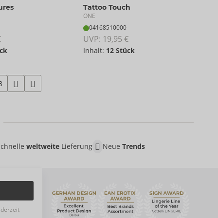
ures
Tattoo Touch
ONE
04168510000
€
UVP: 
19,95 €
ck
Inhalt:
12 Stück
3
Schnelle
weltweite
Lieferung
Neue
Trends
ederzeit