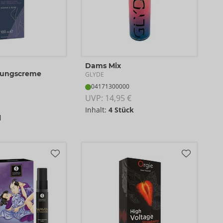
Dams Mix
nungscreme
GLYDE
04171300000
UVP: 
14,95 €
Inhalt:
4 Stück
l