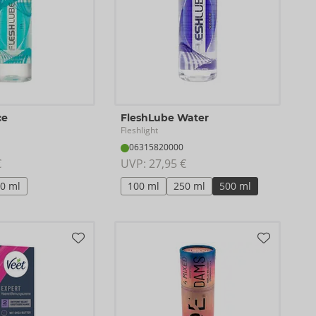
ce
FleshLube Water
Fleshlight
06315820000
€
UVP: 
27,95 €
0 ml
100 ml
250 ml
500 ml