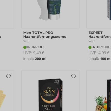
Men TOTAL PRO
EXPERT
e
Haarentfernungscreme
Haarentfer
Veet
Veet
06316630000
06316710000
UVP: 
9,49 €
UVP: 
4,99 €
Inhalt:
200 ml
Inhalt:
100 m