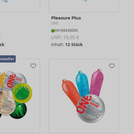
Pleasure Plus
ONE
04168430000
€
UVP: 
19,95 €
ck
Inhalt:
12 Stück
stseller