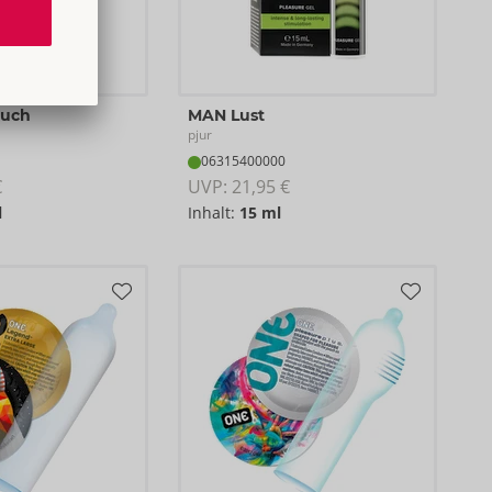
ouch
MAN Lust
pjur
06315400000
€
UVP: 
21,95 €
l
Inhalt:
15 ml