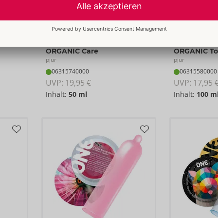
ORGANIC Care
ORGANIC T
pjur
pjur
06315740000
06315580000
UVP: 
19,95 €
UVP: 
17,95 
Inhalt:
50 ml
Inhalt:
100 m