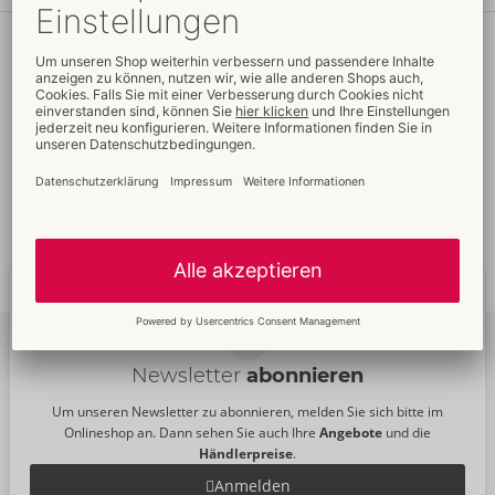
Ihre Vorteile
beim ORION Wholesale
Faire
Preise
Gratis
-Werbemittel
Verkaufsfördernde
Umfassender
Verpackungen
Kundenservice
Schnelle
weltweite
Neue
Trends
Lieferung
Newsletter
abonnieren
Um unseren Newsletter zu abonnieren, melden Sie sich bitte im
Onlineshop an. Dann sehen Sie auch Ihre
Angebote
und die
Händlerpreise
.
Anmelden