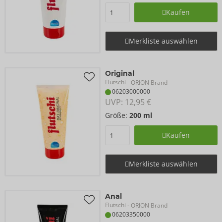
Kaufen
Merkliste auswählen
Original
Flutschi
- ORION Brand
06203000000
UVP: 
12,95 €
Größe:
200 ml
Kaufen
Merkliste auswählen
Anal
Flutschi
- ORION Brand
06203350000