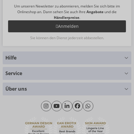
Um unseren Newsletter zu abonnieren, melden Sie sich bitte im
Onlineshop an. Dann sehen Sie auch Ihre
Angebote
und die
Händlerpreise
.
Anmelden
Sie können den Dienst jederzeit abbestellen.
Hilfe
Sie haben Fragen?
Service
Wir helfen Ihnen gern weiter
Größentabellen
+49 (0)461 50 40 308
Über uns
Materialkunde
Montag - Donnerstag: 09:00 - 16:00 Uhr
Wir über uns
Freitag: 09:00 - 15:00 Uhr
Nachhaltigkeit
eroFame
Kontakt
Häufige Fragen