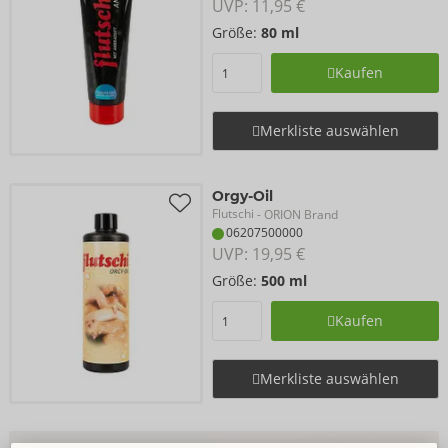
UVP: 
11,95 €
Größe:
80 ml
Kaufen
Merkliste auswählen
Orgy-Oil
Flutschi
- ORION Brand
06207500000
UVP: 
19,95 €
Größe:
500 ml
Kaufen
Merkliste auswählen