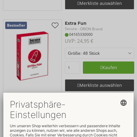
Merkliste auswählen
Extra Fun
Bestseller
Secura
- ORION Brand
04165330000
UVP: 
24,95 €
Kaufen
Merkliste auswählen
Original
Bestseller
Secura
- ORION Brand
04164520000
UVP: 
10,95 €