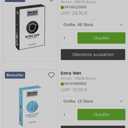
Secura
- ORION Brand
04166220000
UVP: 
24,95 €
Kaufen
Merkliste auswählen
Extra Wet
Bestseller
Secura
- ORION Brand
04165840000
UVP: 
10,95 €
Kaufen