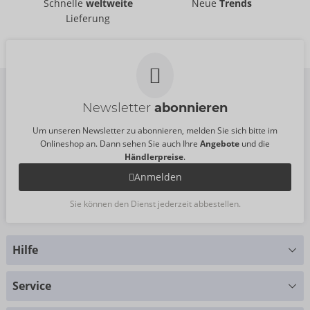
Schnelle
weltweite
Neue
Trends
Lieferung
Newsletter
abonnieren
Um unseren Newsletter zu abonnieren, melden Sie sich bitte im
Onlineshop an. Dann sehen Sie auch Ihre
Angebote
und die
Händlerpreise
.
Anmelden
Sie können den Dienst jederzeit abbestellen.
Hilfe
Sie haben Fragen?
Service
Wir helfen Ihnen gern weiter