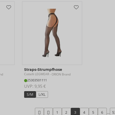
Straps-Strumpfhose
Cottelli LEGWEAR
nd
- ORION Brand
25303501111
UVP: 
9,95 €
S/M
L/XL
1
2
3
4
5
6
...
5