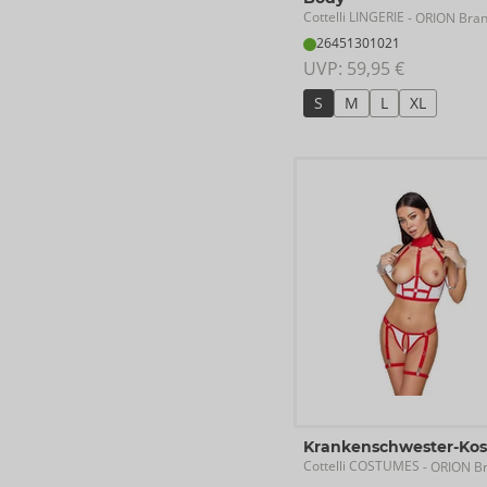
Cottelli LINGERIE
- ORION Bra
26451301021
UVP: 
59,95 €
S
M
L
XL
Krankenschwester-Ko
Cottelli COSTUMES
- ORION B