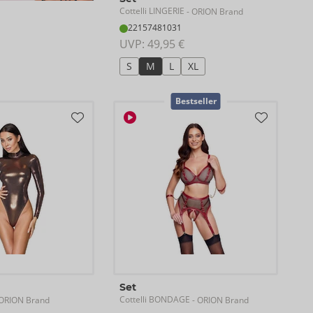
Cottelli LINGERIE
- ORION Brand
22157481031
UVP: 
49,95 €
S
M
L
XL
Bestseller
Set
Cottelli BONDAGE
ORION Brand
- ORION Brand