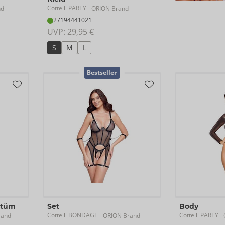
Cottelli PARTY
nd
- ORION Brand
27194441021
UVP: 
29,95 €
S
M
L
Bestseller
stüm
Set
Body
Cottelli BONDAGE
Cottelli PARTY
rand
- ORION Brand
- 