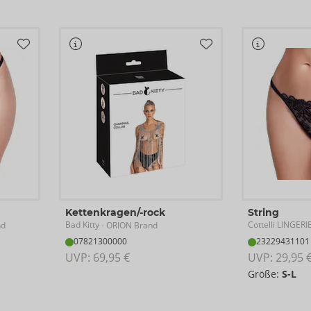
Kettenkragen/-rock
String
Bad Kitty
Cottelli LINGERI
nd
- ORION Brand
07821300000
23229431101
UVP: 
69,95 €
UVP: 
29,95 
Größe:
S-L