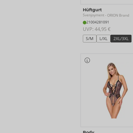
Hüftgurt
Svenjoyment
- ORION Brand
21004281091
UVP: 
44,95 €
S/M
L/XL
2XL/3XL
Body