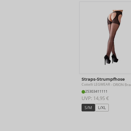
Straps-Strumpfhose
Cottelli LEGWEAR
- ORION Bra
25303411111
UVP: 
14,95 €
S/M
L/XL