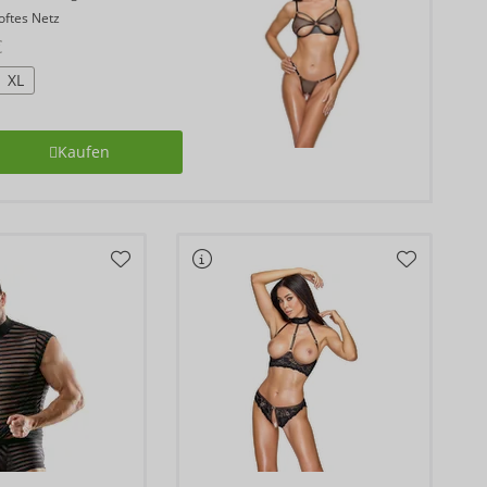
oftes Netz
€
XL
Kaufen