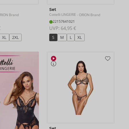
Set
Cottelli LINGERIE
RION Brand
- ORION Brand
22157641021
€
UVP: 
64,95 €
XL
2XL
S
M
L
XL
Set