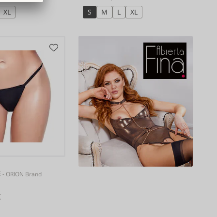
XL
S
M
L
XL
E
- ORION Brand
€