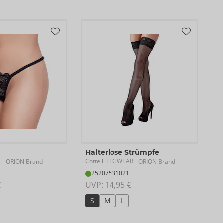
Halterlose Strümpfe
E
Cottelli LEGWEAR
- ORION Brand
- ORION Brand
25207531021
€
UVP: 
14,95 €
S
M
L