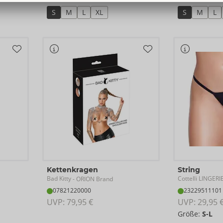
S
M
L
XL
S
M
L
Kettenkragen
String
Bad Kitty
Cottelli LINGERI
- ORION Brand
07821220000
23229511101
UVP: 
79,95 €
UVP: 
29,95 
Größe:
S-L