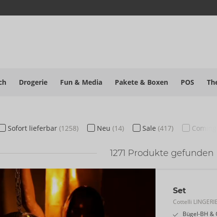
ch
Drogerie
Fun & Media
Pakete
& Boxen
POS
Th
Sofort
lieferbar
(1258)
Neu
(14)
Sale
(417)
Coming
1271
Produkte gefunden
Set
Cottelli LINGERI
Bügel-BH & O