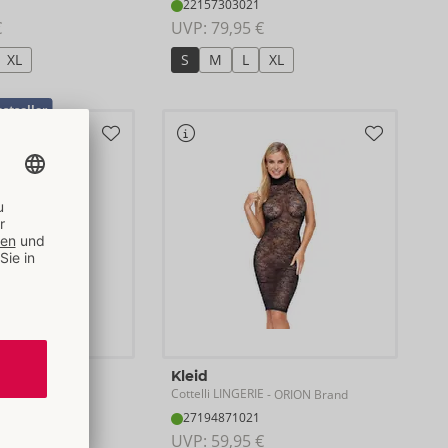
22157303021
€
UVP: 
79,95 €
XL
S
M
L
XL
stseller
Kleid
Cottelli LINGERIE
ORION Brand
- ORION Brand
27194871021
€
UVP: 
59,95 €