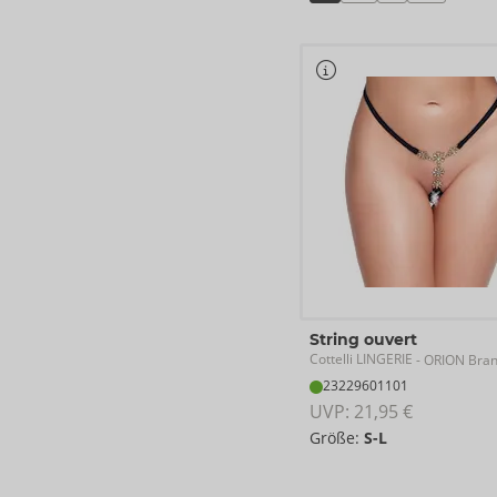
String ouvert
Cottelli LINGERIE
- ORION Bra
23229601101
UVP: 
21,95 €
Größe:
S-L