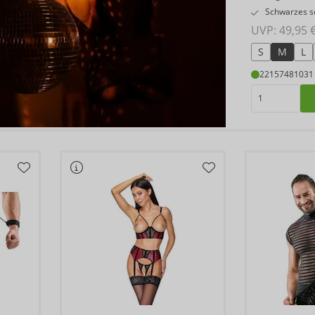
Schwarzes s
UVP: 
49,95 
S
M
L
22157481031