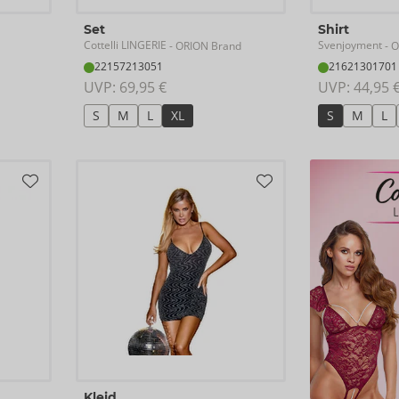
Set
Shirt
Cottelli LINGERIE
Svenjoyment
- ORION Brand
- O
22157213051
21621301701
UVP: 
69,95 €
UVP: 
44,95 
S
M
L
XL
S
M
L
Kleid