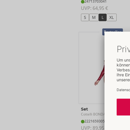
24713703041
UVP: 
64,95 €
S
M
L
XL
Bestseller
Set
Cottelli BONDAGE
- ORION Br
22216593051
UVP: 
89,95 €