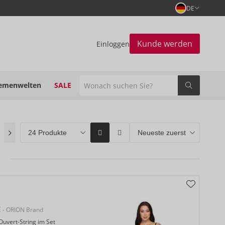
DE
Kunde werden
Einloggen
emenwelten
SALE
 soon
(0)
ORION Brands
(880)
Bestseller
(34)
E
- ORION Brand
uvert-String im Set