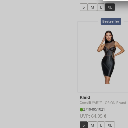
S
M
L
XL
Bestseller
Kleid
Cottelli PARTY
- ORION Brand
27194951021
UVP: 
64,95 €
S
M
L
XL