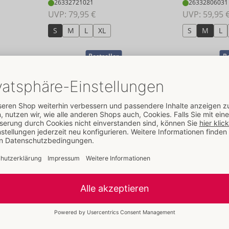
26332721021
26332806031
UVP: 
79,95 €
UVP: 
59,95 
S
M
L
XL
S
M
L
Bestseller
Be
Set
Set
Cottelli BONDAGE
Cottelli PARTY
and
- ORION Brand
- 
26451491021
27194526021
UVP: 
74,95 €
UVP: 
64,95 