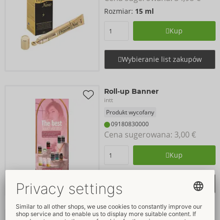
Rozmiar:
15 ml
Kup
Wybieranie list zakupów
Roll-up Banner
intt
Produkt wycofany
09180830000
Cena sugerowana: 
3,00 €
Kup
Wybieranie list zakupów
Sexy Glow
WYPRZEDAŻ