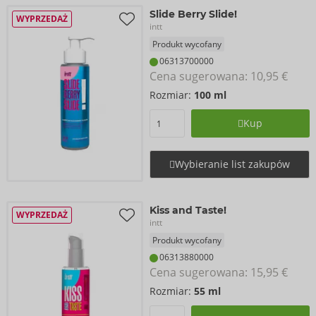
Slide Berry Slide!
WYPRZEDAŻ
intt
Produkt wycofany
06313700000
Cena sugerowana: 
10,95 €
Rozmiar:
100 ml
Kup
Wybieranie list zakupów
Kiss and Taste!
WYPRZEDAŻ
intt
Produkt wycofany
06313880000
Cena sugerowana: 
15,95 €
Rozmiar:
55 ml