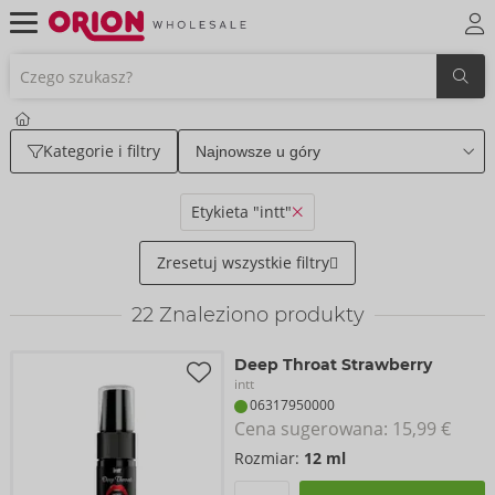
Kategorie i filtry
Etykieta "intt"
Zresetuj wszystkie filtry
22
Znaleziono produkty
Deep Throat Strawberry
intt
06317950000
Cena sugerowana: 
15,99 €
Rozmiar:
12 ml