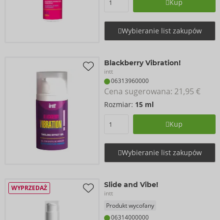
Kup
Wybieranie list zakupów
Blackberry Vibration!
intt
06313960000
Cena sugerowana: 
21,95 €
Rozmiar:
15 ml
Kup
Wybieranie list zakupów
Slide and Vibe!
WYPRZEDAŻ
intt
Produkt wycofany
06314000000