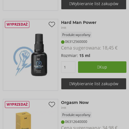
Wybieranie list zakupów
Hard Man Power
WYPRZEDAŻ
intt
Produkt wycofany
06312560000
Cena sugerowana: 
18,45 €
Rozmiar:
15 ml
Kup
Wybieranie list zakupów
Orgasm Now
WYPRZEDAŻ
intt
Produkt wycofany
06312640000
Cena sugerowana: 
34,98 €