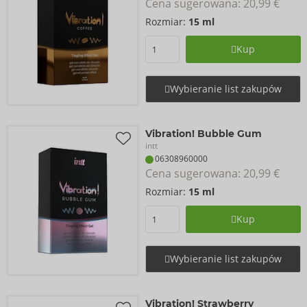
Cena sugerowana: 
20,99 €
Rozmiar:
15 ml
Kup
Wybieranie list zakupów
Vibration! Bubble Gum
intt
06308960000
Cena sugerowana: 
20,99 €
Rozmiar:
15 ml
Kup
Wybieranie list zakupów
Vibration! Strawberry