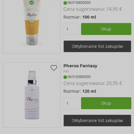
06316800000
Cena sugerowana: 
14,95 €
Rozmiar:
100 ml
Kup
Wybieranie list zakupów
Pheros Fantasy
intt
06316980000
Cena sugerowana: 
20,95 €
Rozmiar:
120 ml
Kup
Wybieranie list zakupów