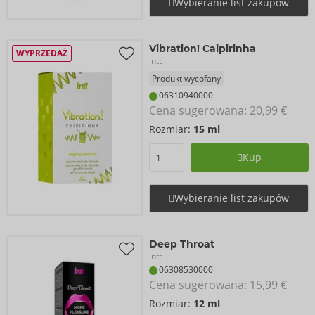
Wybieranie list zakupów
Vibration! Caipirinha
WYPRZEDAŻ
intt
Produkt wycofany
06310940000
Cena sugerowana: 
20,99 €
Rozmiar:
15 ml
Kup
Wybieranie list zakupów
Deep Throat
intt
06308530000
Cena sugerowana: 
15,99 €
Rozmiar:
12 ml