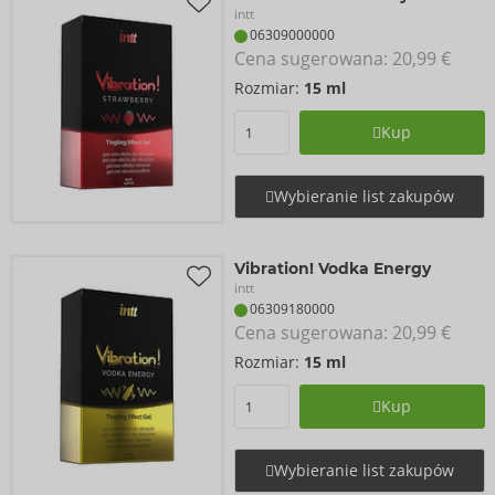
intt
06309000000
Cena sugerowana: 
20,99 €
Rozmiar:
15 ml
Kup
Wybieranie list zakupów
Vibration! Vodka Energy
intt
06309180000
Cena sugerowana: 
20,99 €
Rozmiar:
15 ml
Kup
Wybieranie list zakupów