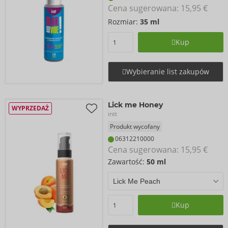
Cena sugerowana: 
15,95 €
Rozmiar:
35 ml
Kup
Wybieranie list zakupów
Lick me Honey
WYPRZEDAŻ
intt
Produkt wycofany
06312210000
Cena sugerowana: 
15,95 €
Zawartość:
50 ml
Kup