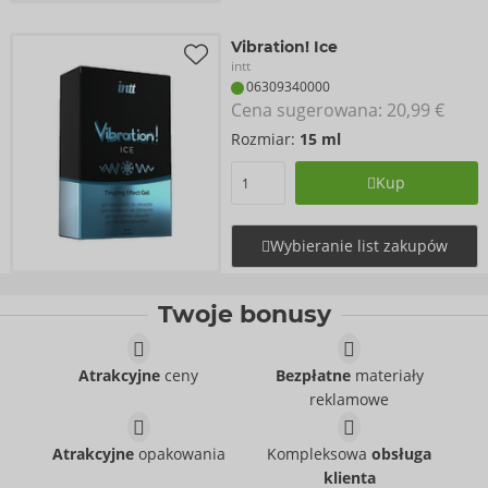
Vibration! Ice
intt
06309340000
Cena sugerowana: 
20,99 €
Rozmiar:
15 ml
Kup
Wybieranie list zakupów
Twoje bonusy
Atrakcyjne
ceny
Bezpłatne
materiały
reklamowe
Atrakcyjne
opakowania
Kompleksowa
obsługa
klienta