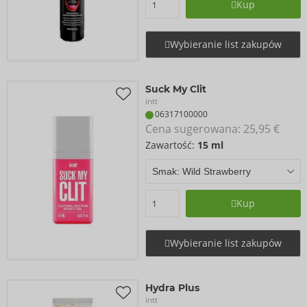
Kup
Wybieranie list zakupów
Suck My Clit
intt
06317100000
Cena sugerowana: 
25,95 €
Zawartość:
15 ml
Kup
Wybieranie list zakupów
Hydra Plus
intt