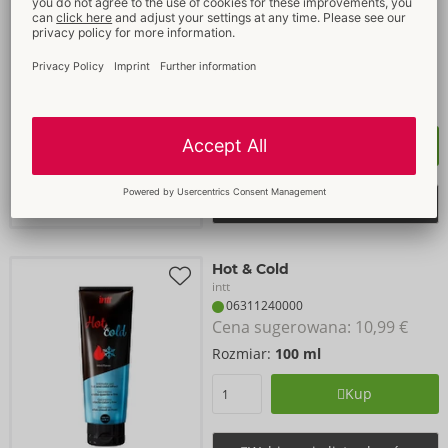
intt
Produkt wycofany
06311160000
Cena sugerowana: 
24,99 €
Rozmiar:
60 ml
Kup
Wybieranie list zakupów
Hot & Cold
intt
06311240000
Cena sugerowana: 
10,99 €
Rozmiar:
100 ml
Kup