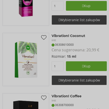
Kup
Wybieranie list zakupów
Vibration! Coconut
intt
06308610000
Cena sugerowana: 
20,99 €
Rozmiar:
15 ml
Kup
Wybieranie list zakupów
Vibration! Coffee
intt
06308700000