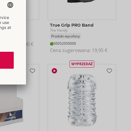
 Pro
True Grip PRO Band
The Handy
Produkt wycofany
owana: 
349,00 €
50052050000
Cena sugerowana: 
19,95 €
WYPRZEDAŻ