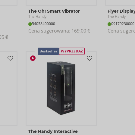
The Oh! Smart Vibrator
Flyer Displa
The Handy
The Handy
54058400000
09179230000
Cena sugerowana: 
169,00 €
Cena suger
95 €
Bestseller
WYPRZEDAŻ
The Handy Interactive