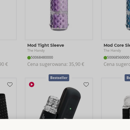
Mod Tight Sleeve
Mod Core Sl
The Handy
The Handy
50068480000
50068560000
90 €
Cena sugerowana: 
35,90 €
Cena suger
Bestseller
Be