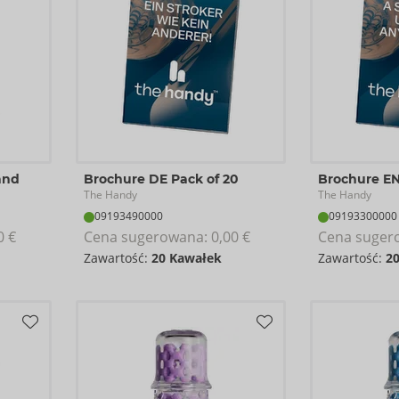
and
Brochure DE Pack of 20
Brochure EN
The Handy
The Handy
09193490000
09193300000
0 €
Cena sugerowana: 
0,00 €
Cena suger
Zawartość:
20 Kawałek
Zawartość:
2