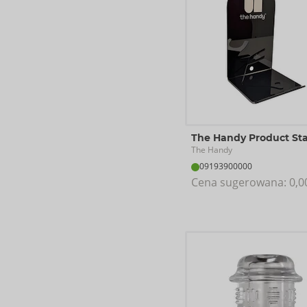
The Handy Product St
The Handy
09193900000
Cena sugerowana: 
0,0