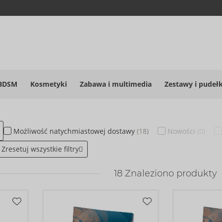
BDSM
Kosmetyki
Zabawa i multimedia
Zestawy i pudeł
Możliwość
natychmiastowej
dostawy
(18)
Nowości
(0)
Zresetuj wszystkie filtry
18
Znaleziono produkty