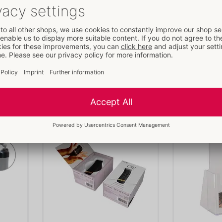
The Handy 2
The Handy 2
The Handy
The Handy
54082450000
54082530000
90 €
Cena sugerowana: 
225,00 €
Cena suger