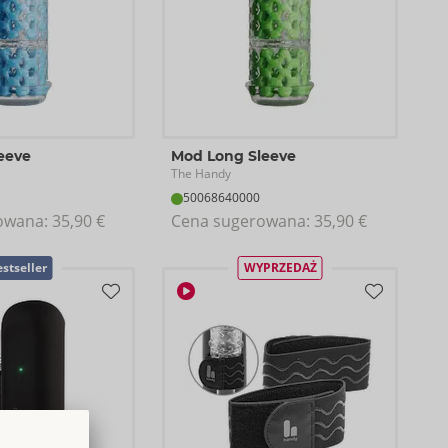
eeve
Mod Long Sleeve
The Handy
50068640000
owana: 
35,90 €
Cena sugerowana: 
35,90 €
stseller
WYPRZEDAŻ