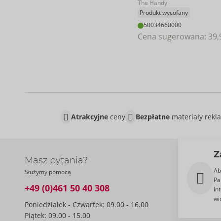
The Handy
Produkt wycofany
50034660000
Cena sugerowana: 
39,
Atrakcyjne
ceny
Bezpłatne
materiały rek
Z
Masz pytania?
Ab
Służymy pomocą
Pa
+49 (0)461 50 40 308
in
wi
Poniedziałek - Czwartek: 09.00 - 16.00
Piątek: 09.00 - 15.00