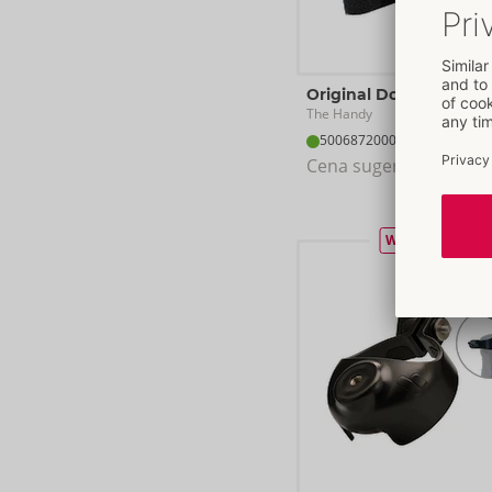
Original Dot Band
The Handy
50068720000
Cena sugerowana: 
19,
WYPRZEDAŻ