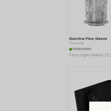
Stamina Flow Sleeve
The Handy
50068300000
Cena sugerowana: 
23,