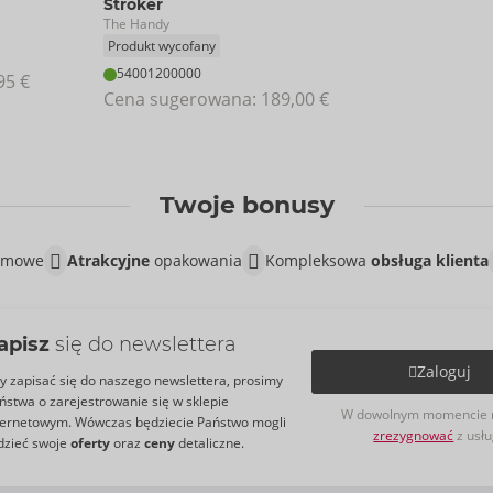
Stroker
The Handy
Produkt wycofany
54001200000
95 €
Cena sugerowana: 
189,00 €
Twoje bonusy
lamowe
Atrakcyjne
opakowania
Kompleksowa
obsługa klienta
apisz
się do newslettera
Zaloguj
y zapisać się do naszego newslettera, prosimy
ństwa o zarejestrowanie się w sklepie
W dowolnym momencie 
ternetowym. Wówczas będziecie Państwo mogli
zrezygnować
z usłu
dzieć swoje
oferty
oraz
ceny
detaliczne.