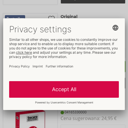
Original
Bestseller
Secura
- ORION Brand
Rozpakowany
04164790000
Cena sugerowana: 
42,95 €
Kup
Wybieranie list zakupów
Extra Fun
Bestseller
Secura
- ORION Brand
04165330000
Cena sugerowana: 
24,95 €