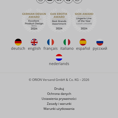
Piątek: 09.00 - 15.00
Zrównoważony rozwój
eroFame
Kontakt
Często zadawane pytania (FAQ)
deutsch
english
français
italiano
español
русский
nederlands
© ORION Versand GmbH & Co. KG – 2026
Drukuj
Ochrona danych
Ustawienia prywatności
Zasady i warunki
Warunki użytkowania