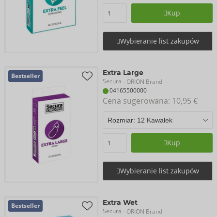
Kup
Wybieranie list zakupów
Extra Large
Bestseller
Secura
- ORION Brand
04165500000
Cena sugerowana: 
10,95 €
Kup
Wybieranie list zakupów
Extra Wet
Bestseller
Secura
- ORION Brand