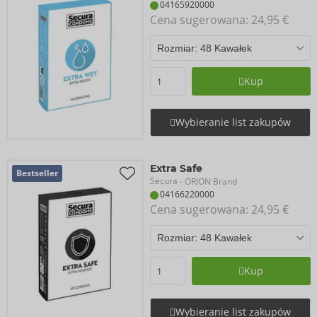
04165920000
Cena sugerowana: 
24,95 €
Kup
Wybieranie list zakupów
Extra Safe
Bestseller
Secura
- ORION Brand
04166220000
Cena sugerowana: 
24,95 €
Kup
Wybieranie list zakupów