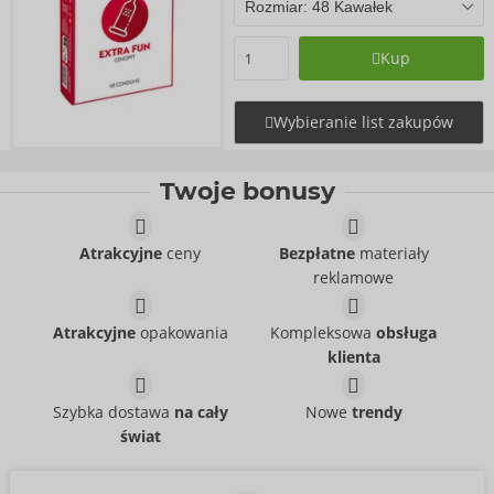
Kup
Wybieranie list zakupów
Twoje bonusy
Atrakcyjne
ceny
Bezpłatne
materiały
reklamowe
Atrakcyjne
opakowania
Kompleksowa
obsługa
klienta
Szybka dostawa
na cały
Nowe
trendy
świat