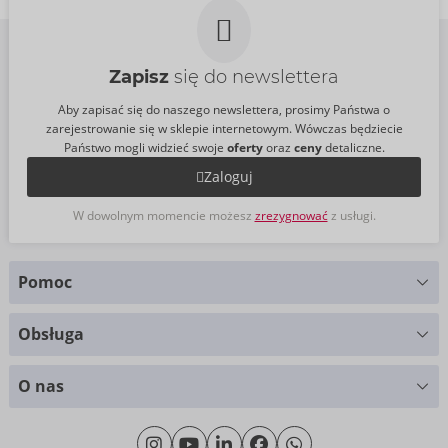
Zapisz
się do newslettera
Aby zapisać się do naszego newslettera, prosimy Państwa o
zarejestrowanie się w sklepie internetowym. Wówczas będziecie
Państwo mogli widzieć swoje
oferty
oraz
ceny
detaliczne.
Zaloguj
W dowolnym momencie możesz
zrezygnować
z usługi.
Pomoc
Masz pytania?
Obsługa
Służymy pomocą
Wykresy rozmiarów
+49 (0)461 50 40 308
O nas
Materiały
Poniedziałek - Czwartek: 09.00 - 16.00
O nas