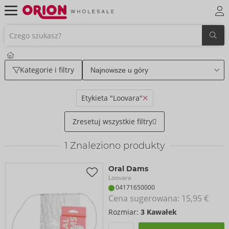
Kategorie i filtry
Etykieta "Loovara"
Zresetuj wszystkie filtry
1
Znaleziono produkty
Oral Dams
Loovara
04171650000
Cena sugerowana: 
15,95 €
Rozmiar:
3 Kawałek