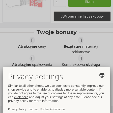
Kup
Wybieranie list zakupów
Twoje bonusy
Atrakcyjne
ceny
Bezpłatne
materiały
reklamowe
Atrakcyjne
opakowania
Kompleksowa
obsługa
klienta
Szybka dostawa
na cały
Nowe
trendy
świat