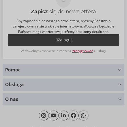
Zapisz
się do newslettera
Aby zapisać się do naszego newslettera, prosimy Państwa o
zarejestrowanie się w sklepie internetowym. Wówczas będziecie
Państwo mogli widzieć swoje
oferty
oraz
ceny
detaliczne.
Zaloguj
W dowolnym momencie możesz
zrezygnować
z usługi.
Pomoc
Masz pytania?
Obsługa
Służymy pomocą
Wykresy rozmiarów
+49 (0)461 50 40 308
O nas
Materiały
Poniedziałek - Czwartek: 09.00 - 16.00
O nas
Piątek: 09.00 - 15.00
Zrównoważony rozwój