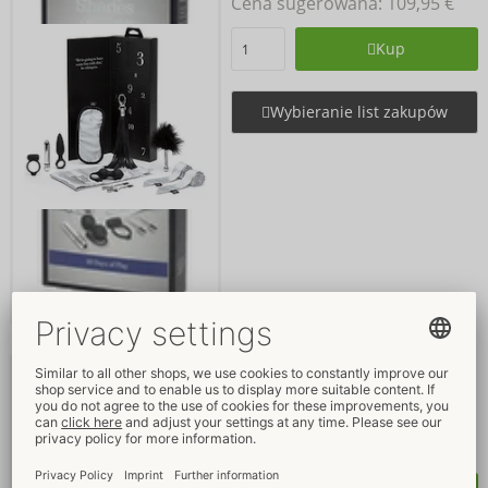
Cena sugerowana: 
109,95 €
Kup
Wybieranie list zakupów
Play Nice Satin & Lace Wrist
Cuffs
Fifty Shades of Grey
50014630000
Cena sugerowana: 
19,95 €