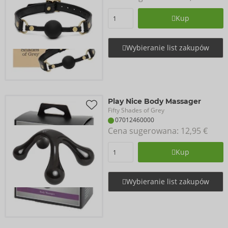
Kup
Wybieranie list zakupów
Play Nice Body Massager
Fifty Shades of Grey
07012460000
Cena sugerowana: 
12,95 €
Kup
Wybieranie list zakupów