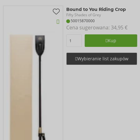
Bound to You Riding Crop
Fifty Shades of Grey
50015870000
Cena sugerowana: 
34,95 €
Kup
Wybieranie list zakupów