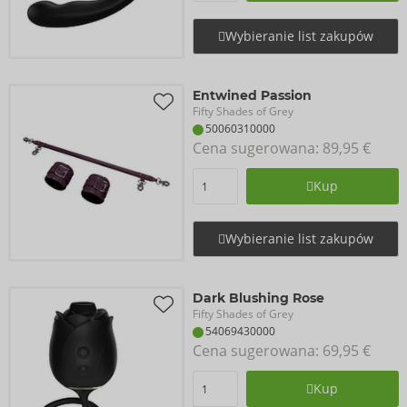
Wybieranie list zakupów
Entwined Passion
Fifty Shades of Grey
50060310000
Cena sugerowana: 
89,95 €
Kup
Wybieranie list zakupów
Dark Blushing Rose
Fifty Shades of Grey
54069430000
Cena sugerowana: 
69,95 €
Kup