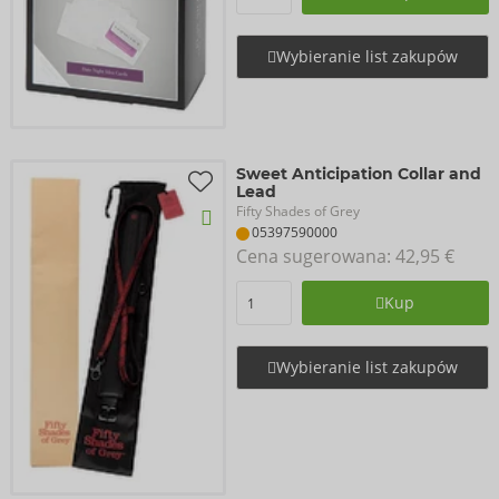
Wybieranie list zakupów
Sweet Anticipation Collar and
Lead
Fifty Shades of Grey
05397590000
Cena sugerowana: 
42,95 €
Kup
Wybieranie list zakupów