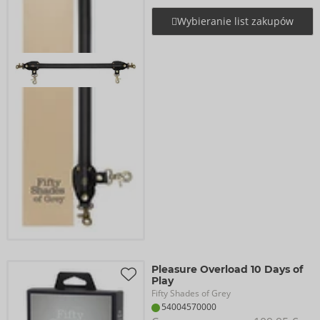
Wybieranie list zakupów
Pleasure Overload 10 Days of
Play
Fifty Shades of Grey
54004570000