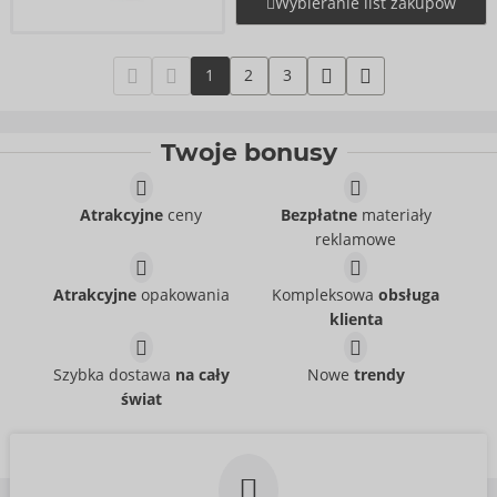
Wybieranie list zakupów
1
2
3
Twoje bonusy
Atrakcyjne
ceny
Bezpłatne
materiały
reklamowe
Atrakcyjne
opakowania
Kompleksowa
obsługa
klienta
Szybka dostawa
na cały
Nowe
trendy
świat