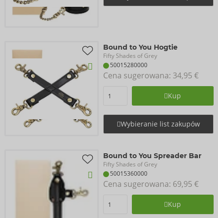
Bound to You Hogtie
Fifty Shades of Grey
50015280000
Cena sugerowana: 
34,95 €
Kup
Wybieranie list zakupów
Bound to You Spreader Bar
Fifty Shades of Grey
50015360000
Cena sugerowana: 
69,95 €
Kup