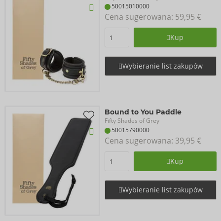
50015010000
Cena sugerowana: 
59,95 €
Kup
Wybieranie list zakupów
Bound to You Paddle
Fifty Shades of Grey
50015790000
Cena sugerowana: 
39,95 €
Kup
Wybieranie list zakupów