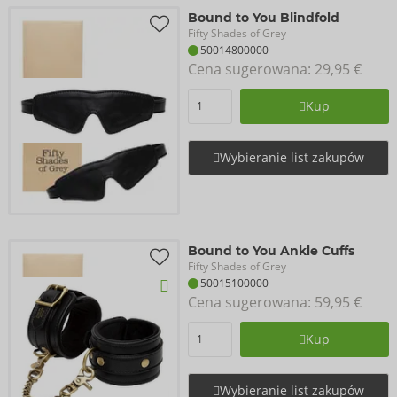
Bound to You Blindfold
Fifty Shades of Grey
50014800000
Cena sugerowana: 
29,95 €
Kup
Wybieranie list zakupów
Bound to You Ankle Cuffs
Fifty Shades of Grey
50015100000
Cena sugerowana: 
59,95 €
Kup
Wybieranie list zakupów