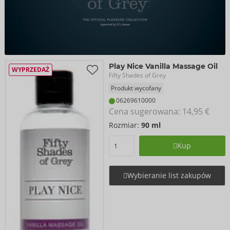
Play Nice Vanilla Massage Oil
WYPRZEDAŻ
Fifty Shades of Grey
Produkt wycofany
06269610000
Cena sugerowana: 
14,95 €
Rozmiar:
90 ml
Kup
Wybieranie list zakupów