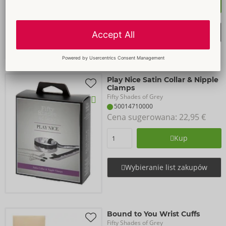
Kup
Wybieranie list zakupów
Play Nice Satin Collar & Nipple
Clamps
Fifty Shades of Grey
50014710000
Cena sugerowana: 
22,95 €
Kup
Wybieranie list zakupów
Bound to You Wrist Cuffs
Fifty Shades of Grey