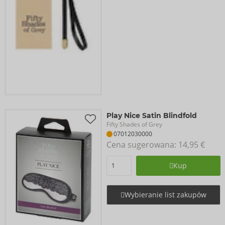
Play Nice Satin Blindfold
Fifty Shades of Grey
07012030000
Cena sugerowana: 
14,95 €
Kup
Wybieranie list zakupów