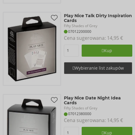
Play Nice Talk Dirty Inspiration
Cards
Fifty Shades of Grey
07012200000
Cena sugerowana: 
14,95 €
Kup
Wybieranie list zakupów
Play Nice Date Night Idea
Cards
Fifty Shades of Grey
07012380000
Cena sugerowana: 
14,95 €
Kup