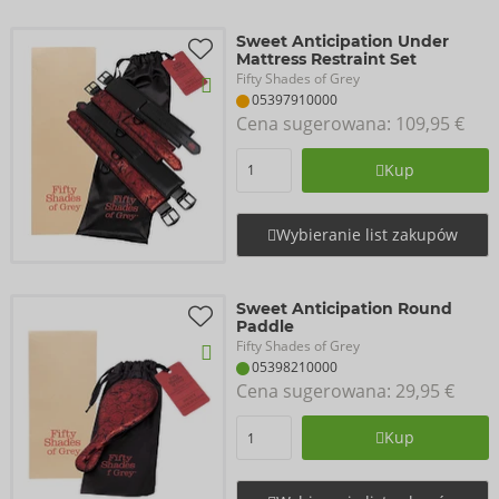
Sweet Anticipation Under
Mattress Restraint Set
Fifty Shades of Grey
05397910000
Cena sugerowana: 
109,95 €
Kup
Wybieranie list zakupów
Sweet Anticipation Round
Paddle
Fifty Shades of Grey
05398210000
Cena sugerowana: 
29,95 €
Kup