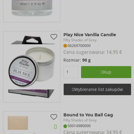
Play Nice Vanilla Candle
Fifty Shades of Grey
06269700000
Cena sugerowana: 
14,95 €
Rozmiar:
90 g
Kup
Wybieranie list zakupów
Bound to You Ball Gag
Fifty Shades of Grey
50014980000
Cena sugerowana: 
34,95 €