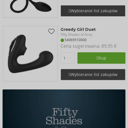
Wybieranie list zakupów
Greedy Girl Duet
Fifty Shades of Grey
54069510000
Cena sugerowana: 
89,95 €
Kup
Wybieranie list zakupów