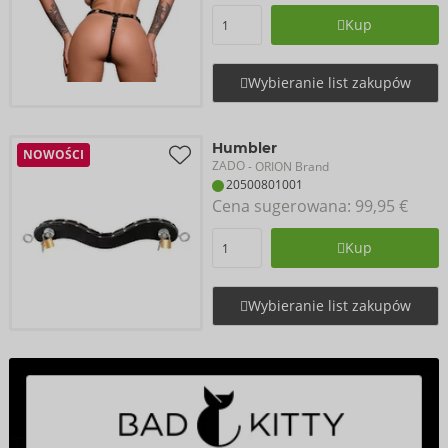
Kup
Wybieranie list zakupów
Humbler
NOWOŚCI
ZADO
- ORION Brand
20500801001
Cena sugerowana: 
99,95 €
Kup
Wybieranie list zakupów