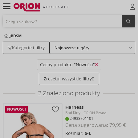
BDSM
Kategorie i filtry
Cechy produktu "Nowości"
Zresetuj wszystkie filtry
2
Znaleziono produkty
Harness
NOWOŚCI
Bad Kitty
- ORION Brand
24938701101
Cena sugerowana: 
79,95 €
Rozmiar:
S-L