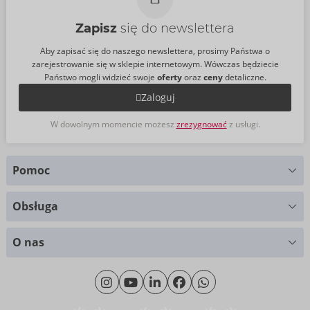
Zapisz
się do newslettera
Aby zapisać się do naszego newslettera, prosimy Państwa o
zarejestrowanie się w sklepie internetowym. Wówczas będziecie
Państwo mogli widzieć swoje
oferty
oraz
ceny
detaliczne.
Zaloguj
W dowolnym momencie możesz
zrezygnować
z usługi.
Pomoc
Masz pytania?
Obsługa
Służymy pomocą
Wykresy rozmiarów
+49 (0)461 50 40 308
O nas
Materiały
Poniedziałek - Czwartek: 09.00 - 16.00
O nas
Piątek: 09.00 - 15.00
Zrównoważony rozwój