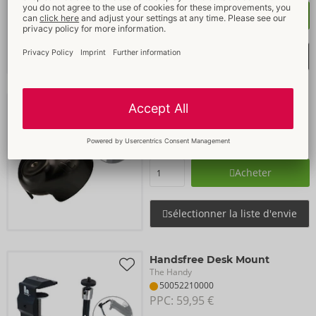
Acheter
sélectionner la liste d'envie
Handsfree Cup
The Handy
50052130000
PPC: 
35,95 €
Acheter
sélectionner la liste d'envie
Handsfree Desk Mount
The Handy
50052210000
PPC: 
59,95 €