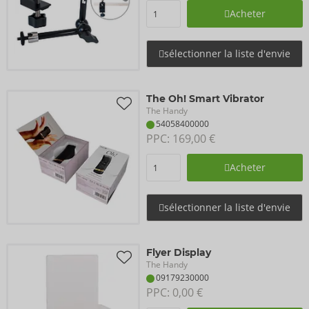
Acheter
sélectionner la liste d'envie
The Oh! Smart Vibrator
The Handy
54058400000
PPC: 
169,00 €
Acheter
sélectionner la liste d'envie
Flyer Display
The Handy
09179230000
PPC: 
0,00 €