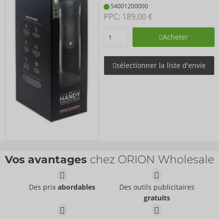
54001200000
PPC: 
189,00 €
Acheter
sélectionner la liste d'envie
Vos avantages
chez ORION Wholesale
Des prix
abordables
Des outils publicitaires
gratuits