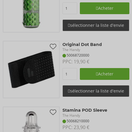
Acheter
sélectionner la liste d'envie
Original Dot Band
The Handy
50068720000
PPC: 
19,90 €
Acheter
sélectionner la liste d'envie
Stamina POD Sleeve
The Handy
50068210000
PPC: 
23,90 €