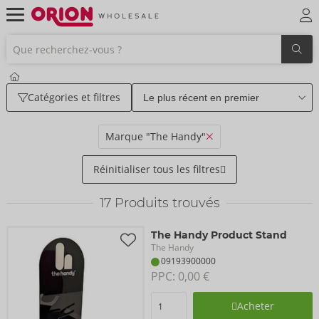
Catégories et filtres
Marque "The Handy"
Réinitialiser tous les filtres
17
Produits trouvés
The Handy Product Stand
The Handy
09193900000
PPC: 
0,00 €
Acheter