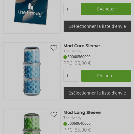
Acheter
sélectionner la liste d'envie
Mod Core Sleeve
The Handy
50068560000
PPC: 
35,90 €
Acheter
sélectionner la liste d'envie
Mod Long Sleeve
The Handy
50068640000
PPC: 
35,90 €