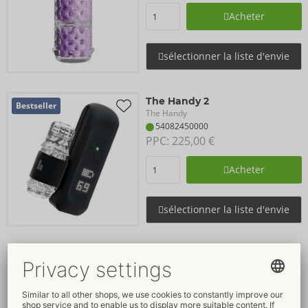
Acheter
sélectionner la liste d'envie
The Handy 2
Bestseller
The Handy
54082450000
PPC: 
225,00 €
Acheter
sélectionner la liste d'envie
The Handy 2 Pro
Bestseller
The Handy
54082530000
PPC: 
349,00 €