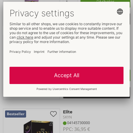
Acheter
sélectionner la liste d'envie
Large
Bestseller
SKYN
04145900000
PPC: 
47,95 €
Dimensions :
36 Pièce
Acheter
sélectionner la liste d'envie
Elite
Bestseller
SKYN
04145730000
PPC: 
36,95 €