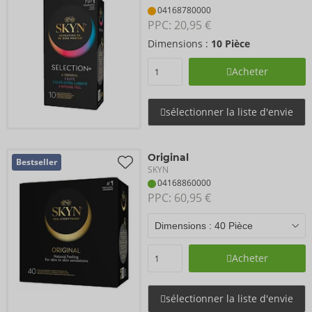
04168780000
PPC: 
20,95 €
Dimensions :
10 Pièce
Acheter
sélectionner la liste d'envie
Original
Bestseller
SKYN
04168860000
PPC: 
60,95 €
Acheter
sélectionner la liste d'envie