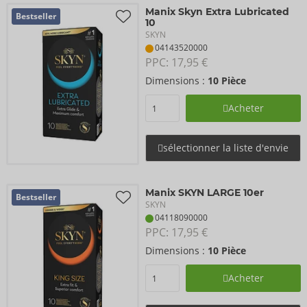
Manix Skyn Extra Lubricated
Bestseller
10
SKYN
04143520000
PPC: 
17,95 €
Dimensions :
10 Pièce
Acheter
sélectionner la liste d'envie
Manix SKYN LARGE 10er
Bestseller
SKYN
04118090000
PPC: 
17,95 €
Dimensions :
10 Pièce
Acheter