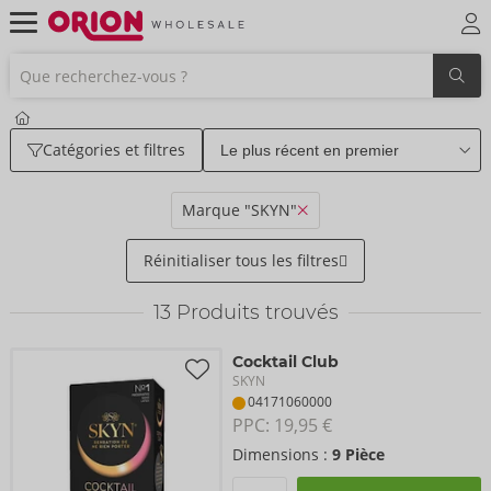
Catégories et filtres
Marque "SKYN"
Réinitialiser tous les filtres
13
Produits trouvés
Cocktail Club
SKYN
04171060000
PPC: 
19,95 €
Dimensions :
9 Pièce