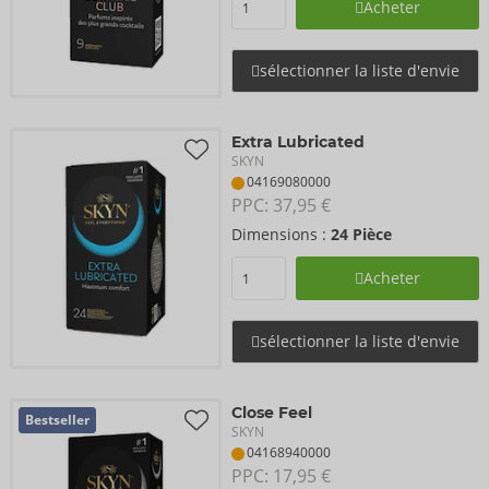
Acheter
sélectionner la liste d'envie
Extra Lubricated
SKYN
04169080000
PPC: 
37,95 €
Dimensions :
24 Pièce
Acheter
sélectionner la liste d'envie
Close Feel
Bestseller
SKYN
04168940000
PPC: 
17,95 €