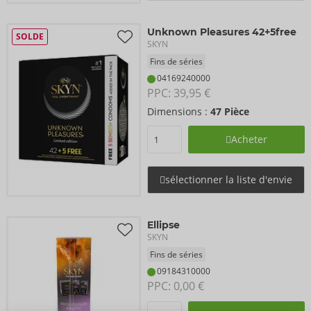
Unknown Pleasures 42+5free
SOLDE
SKYN
Fins de séries
04169240000
PPC: 
39,95 €
Dimensions :
47 Pièce
Acheter
sélectionner la liste d'envie
Ellipse
SKYN
Fins de séries
09184310000
PPC: 
0,00 €