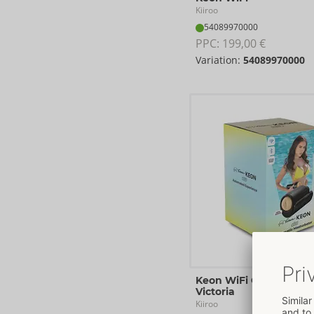
Kiiroo
54089970000
PPC: 
199,00 €
Variation:
54089970000
Keon WiFi Combo Feel
Victoria
Kiiroo