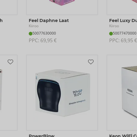
th
Feel Daphne Laat
Feel Luxy D
Kiiroo
Kiiroo
50077630000
50077470000
PPC: 
69,95 €
PPC: 
69,95 €
PowerBlow
Keon WiFi 