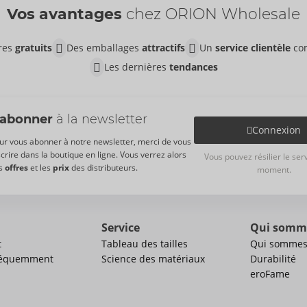
Vos avantages
chez ORION Wholesale
ires
gratuits
Des emballages
attractifs
Un
service clientèle
co
Les dernières
tendances
'abonner
à la newsletter
Connexion
ur vous abonner à notre newsletter, merci de vous
scrire dans la boutique en ligne. Vous verrez alors
Vous pouvez résilier le serv
s
offres
et les
prix
des distributeurs.
moment.
Service
Qui somm
t
Tableau des tailles
Qui sommes
réquemment
Science des matériaux
Durabilité
eroFame