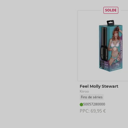
SOLDE
Feel Molly Stewart
Kiiroo
Fins de séries
50057280000
PPC: 
69,95 €