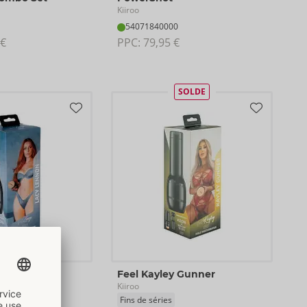
Kiiroo
54071840000
 €
PPC: 
79,95 €
SOLDE
ennon
Feel Kayley Gunner
Kiiroo
Fins de séries