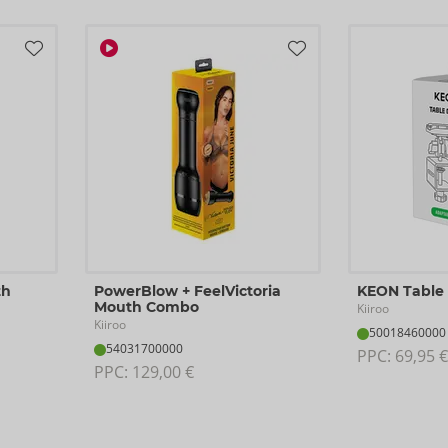
th
PowerBlow + FeelVictoria
KEON Table
Mouth Combo
Kiiroo
Kiiroo
50018460000
54031700000
PPC: 
69,95 €
PPC: 
129,00 €