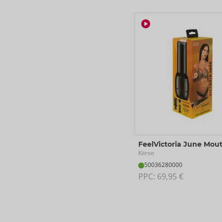
FeelVictoria June Mou
Kiiroo
50036280000
PPC: 
69,95 €