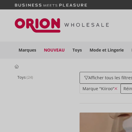
Marques
NOUVEAU
Toys
Mode et
Lingerie
Toys
(24)
Afficher tous les filtre
Marque "Kiiroo"
Réin