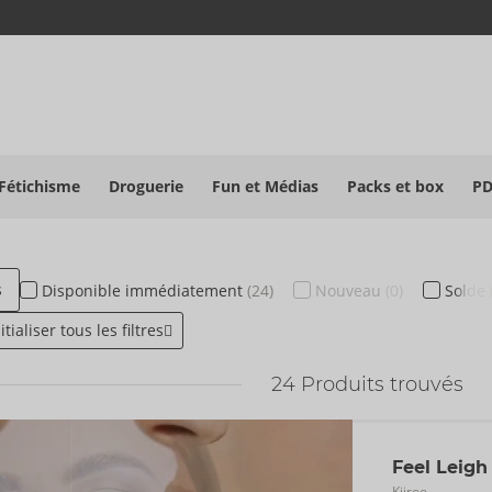
Fétichisme
Droguerie
Fun et Médias
Packs et box
P
s
Disponible
immédiatement
(24)
Nouveau
(0)
Solde
itialiser tous les filtres
24
Produits trouvés
Feel Leig
Kiiroo