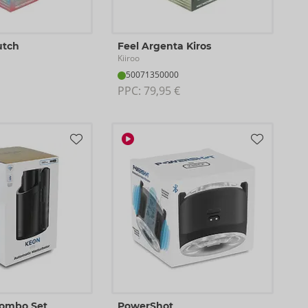
utch
Feel Argenta Kiros
Kiiroo
50071350000
PPC: 
79,95 €
Combo Set
PowerShot