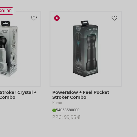
SOLDE
Stroker Crystal +
PowerBlow + Feel Pocket
 Combo
Stroker Combo
Kiiroo
54058580000
PPC: 
99,95 €