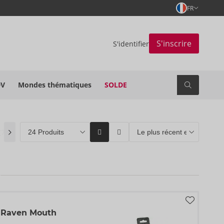
FR
S'inscrire
S'identifier
DV
Mondes thématiques
SOLDE
(7)
Coming soon
(0)
ORION Brands
(0)
Best-seller
(0)
h Raven Mouth