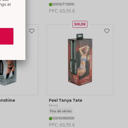
50056710000
PPC: 
69,95 €
SOLDE
SOLDE
unshine
Feel Tanya Tate
Kiiroo
Fins de séries
50056980000
PPC: 
69,95 €