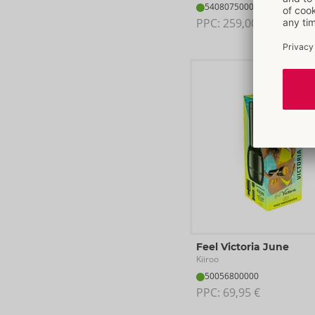
54080750000
PPC: 
259,00 €
Feel Victoria June
Kiiroo
50056800000
PPC: 
69,95 €