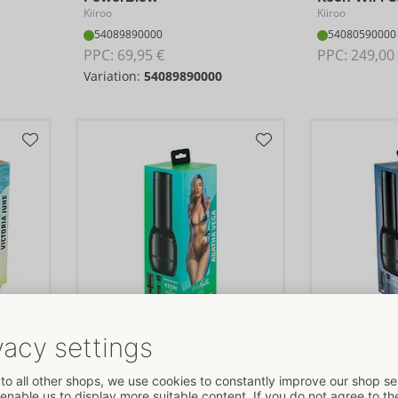
Kiiroo
Kiiroo
54089890000
54080590000
PPC: 
69,95 €
PPC: 
249,00
Variation:
54089890000
Feel Agatha Vega
Feel Lacy L
Kiiroo
Kiiroo
50065620000
50062280000