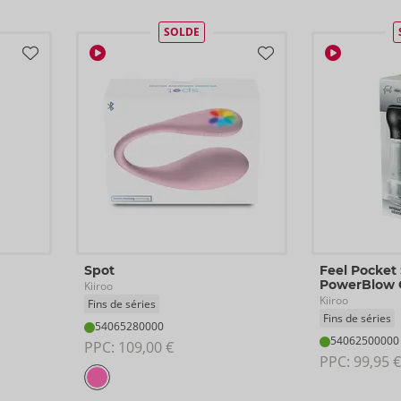
SOLDE
Spot
Feel Pocket 
PowerBlow
Kiiroo
Kiiroo
Fins de séries
Fins de séries
54065280000
54062500000
PPC: 
109,00 €
PPC: 
99,95 €