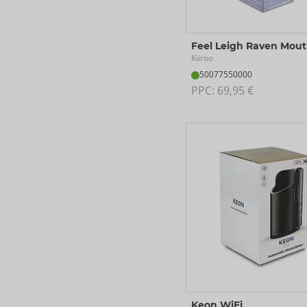
Feel Leigh Raven Mou
Kiiroo
50077550000
PPC: 
69,95 €
Keon WiFi