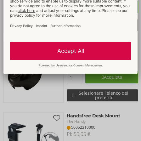
Acquista
Selezionare l'elenco dei
preferiti
Handsfree Cup
The Handy
50052130000
PI: 
35,95 €
Acquista
Selezionare l'elenco dei
preferiti
Handsfree Desk Mount
The Handy
50052210000
PI: 
59,95 €