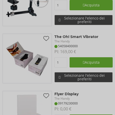
Acquista
Selezionare l'elenco dei
preferiti
The Oh! Smart Vibrator
The Handy
54058400000
PI: 
169,00 €
Acquista
Selezionare l'elenco dei
preferiti
Flyer Display
The Handy
09179230000
PI: 
0,00 €