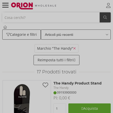
Categorie e filtri
Marchio "The Handy"
Reimposta tutti i filtri
17
Prodotti trovati
The Handy Product Stand
The Handy
09193900000
PI: 
0,00 €
Acquista