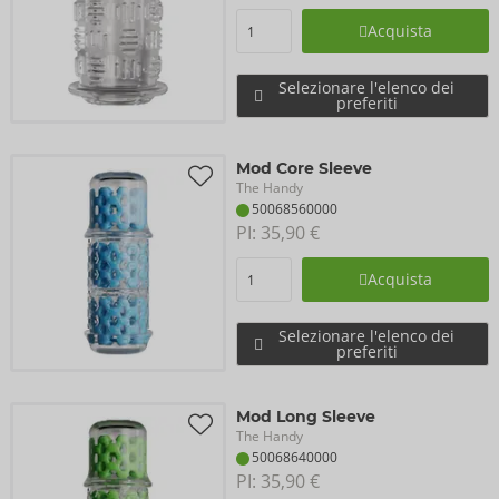
Acquista
Selezionare l'elenco dei
preferiti
Mod Core Sleeve
The Handy
50068560000
PI: 
35,90 €
Acquista
Selezionare l'elenco dei
preferiti
Mod Long Sleeve
The Handy
50068640000
PI: 
35,90 €