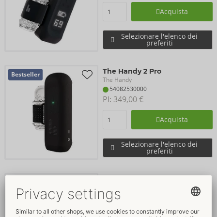
Acquista
Selezionare l'elenco dei
preferiti
The Handy 2 Pro
Bestseller
The Handy
54082530000
PI: 
349,00 €
Acquista
Selezionare l'elenco dei
preferiti
Mod Tight Sleeve
The Handy
50068480000
PI: 
35,90 €