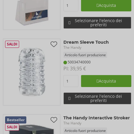
Acquista
Selezionare l'elenco dei
preferiti
Dream Sleeve Touch
SALDI
The Handy
Articolo fuori produzione
50034740000
PI: 
39,95 €
Acquista
Selezionare l'elenco dei
preferiti
The Handy Interactive Stroker
Bestseller
The Handy
SALDI
Articolo fuori produzione