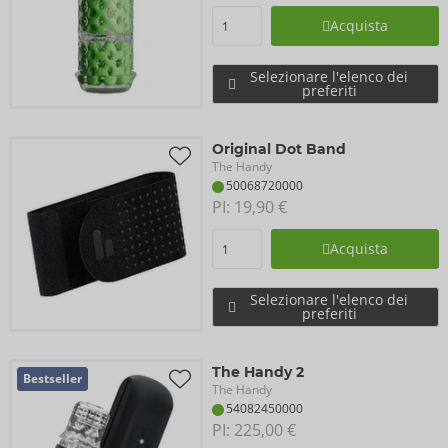
Acquista
Selezionare l'elenco dei
preferiti
Original Dot Band
The Handy
50068720000
PI: 
19,90 €
Acquista
Selezionare l'elenco dei
preferiti
The Handy 2
Bestseller
The Handy
54082450000
PI: 
225,00 €