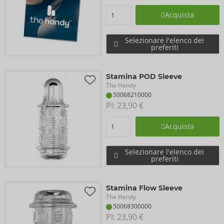
Acquista
Selezionare l'elenco dei
preferiti
Stamina POD Sleeve
The Handy
50068210000
PI: 
23,90 €
Acquista
Selezionare l'elenco dei
preferiti
Stamina Flow Sleeve
The Handy
50068300000
PI: 
23,90 €