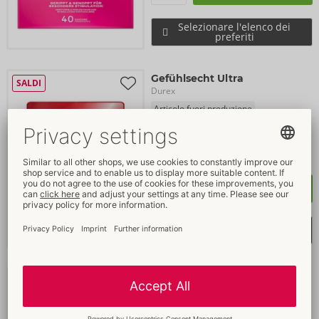
Selezionare l'elenco dei
preferiti
Gefühlsecht Ultra
SALDI
Durex
Articolo fuori produzione
04159010000
PI: 
29,99 €
Taglia:
30 Pezzo
Acquista
Selezionare l'elenco dei
preferiti
Love Mix
Bestseller
Durex
04159100000
PI: 
12,99 €