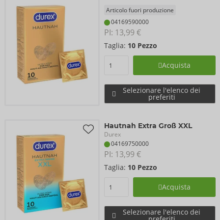
Articolo fuori produzione
04169590000
PI: 
13,99 €
Taglia:
10 Pezzo
Acquista
Selezionare l'elenco dei
preferiti
Hautnah Extra Groß XXL
Durex
04169750000
PI: 
13,99 €
Taglia:
10 Pezzo
Acquista
Selezionare l'elenco dei
preferiti