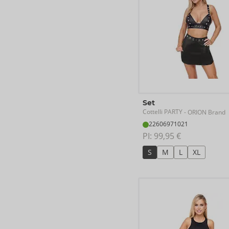
Set
Cottelli PARTY
- ORION Brand
22606971021
PI: 
99,95 €
S
M
L
XL