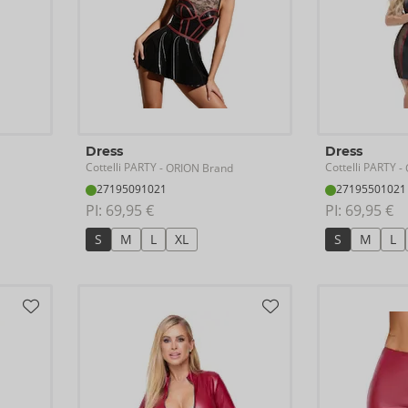
Dress
Dress
Cottelli PARTY
Cottelli PARTY
- ORION Brand
- 
27195091021
27195501021
PI: 
69,95 €
PI: 
69,95 €
S
M
L
XL
S
M
L