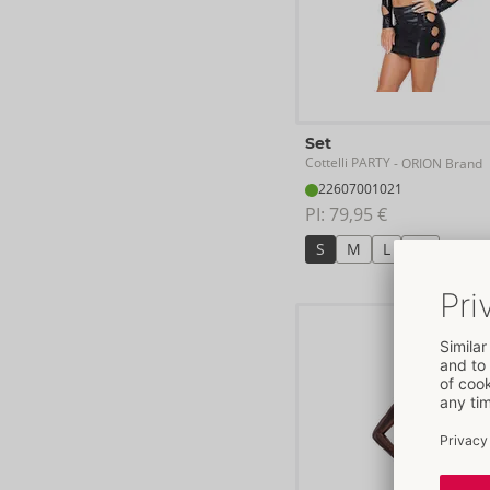
Set
Cottelli PARTY
- ORION Brand
22607001021
PI: 
79,95 €
S
M
L
XL