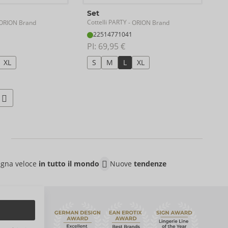
Set
Cottelli PARTY
ORION Brand
- ORION Brand
22514771041
PI: 
69,95 €
XL
S
M
L
XL
gna veloce
in tutto il mondo
Nuove
tendenze