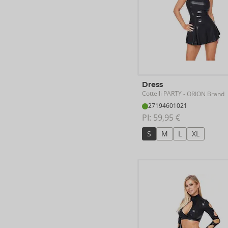
Dress
Cottelli PARTY
- ORION Brand
27194601021
PI: 
59,95 €
S
M
L
XL