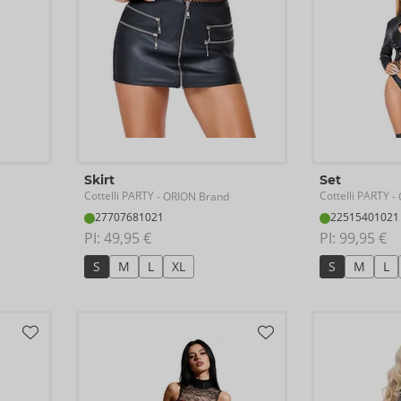
Skirt
Set
Cottelli PARTY
Cottelli PARTY
- ORION Brand
- 
27707681021
22515401021
PI: 
49,95 €
PI: 
99,95 €
S
M
L
XL
S
M
L