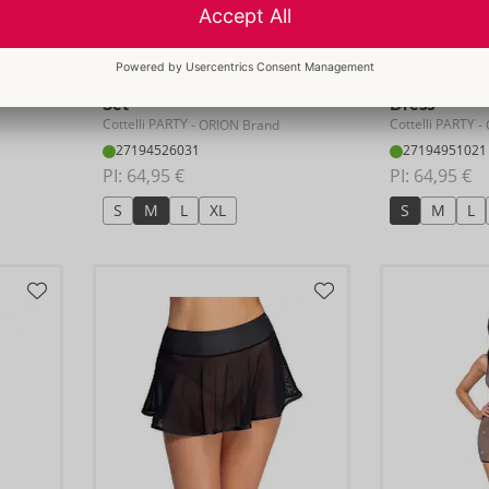
Set
Dress
Cottelli PARTY
Cottelli PARTY
- ORION Brand
- 
27194526031
27194951021
PI: 
64,95 €
PI: 
64,95 €
S
M
L
XL
S
M
L