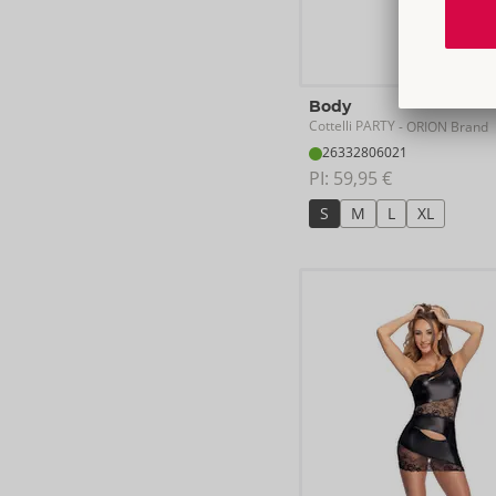
Body
Cottelli PARTY
- ORION Brand
26332806021
PI: 
59,95 €
S
M
L
XL