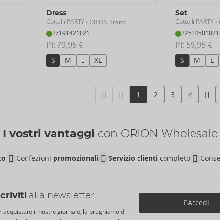
Dress
Set
Cottelli PARTY
Cottelli PARTY
- ORION Brand
- 
27191421021
22514501021
PI: 
79,95 €
PI: 
59,95 €
S
M
L
XL
S
M
L
1
2
3
4
I vostri vantaggi
con ORION Wholesale
to
Confezioni
promozionali
Servizio clienti
completo
Conse
scriviti
alla newsletter
Accedi
r acquistare il nostro giornale, la preghiamo di