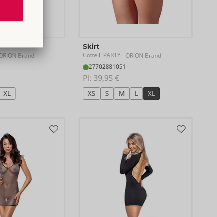
Skirt
Cottelli PARTY
ORION Brand
- ORION Brand
27702881051
PI: 
39,95 €
XL
XS
S
M
L
XL