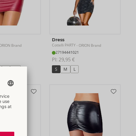
Dress
Cottelli PARTY
ORION Brand
- ORION Brand
27194441021
PI: 
29,95 €
L
XL
S
M
L
stseller