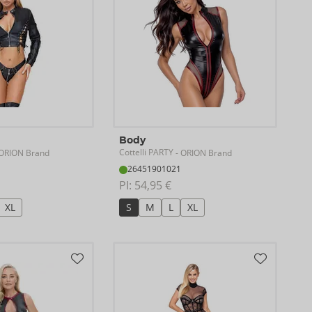
Body
Cottelli PARTY
ORION Brand
- ORION Brand
26451901021
PI: 
54,95 €
XL
S
M
L
XL