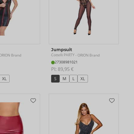
Jumpsuit
Cottelli PARTY
ORION Brand
- ORION Brand
27308981021
PI: 
89,95 €
XL
S
M
L
XL