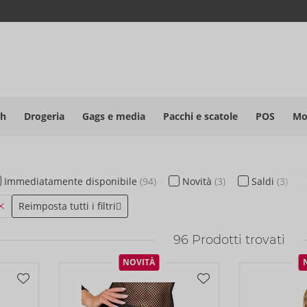
sh
Drogeria
Gags e media
Pacchi e scatole
POS
Mo
Immediatamente
disponibile
(94)
Novità
(3)
Saldi
(3)
Reimposta tutti i filtri
96
Prodotti trovati
NOVITÀ