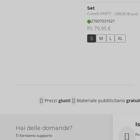
Set
Cottelli PARTY
- ORION Brand
27607031021
PI: 
79,95 €
S
M
L
XL
Prezzi
giusti
Materiale pubblicitario
gratui
I
Hai delle domande?
Pe
Ti forniamo supporto