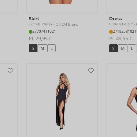
Skirt
Dress
Cottelli PARTY
Cottelli PARTY
- ORION Brand
- 
27707411021
27192581021
PI: 
29,95 €
PI: 
49,95 €
S
M
L
S
M
L