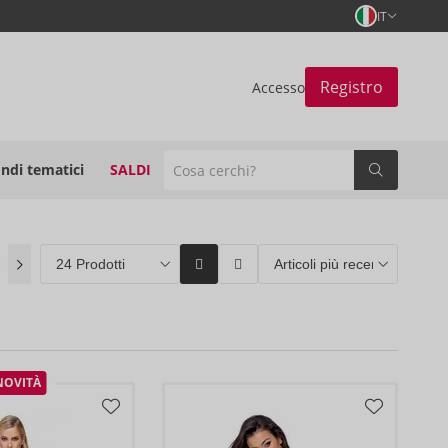
IT
Registro
Accesso
ndi tematici
SALDI
Coming soon
(0)
ORION Brands
(96)
Bestseller
(4)
NOVITÀ