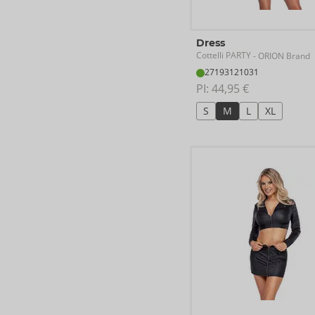
Dress
Cottelli PARTY
- ORION Brand
27193121031
PI: 
44,95 €
S
M
L
XL