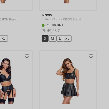
Dress
Cottelli PARTY
ORION Brand
- ORION Brand
27193041021
PI: 
49,95 €
XL
S
M
L
XL