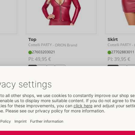
Top
Skirt
Cottelli PARTY
Cottelli PARTY
- ORION Brand
- 
27603203021
27702883011
PI: 
49,95 €
PI: 
39,95 €
S
M
L
XL
XS
S
M
Bestseller
Be