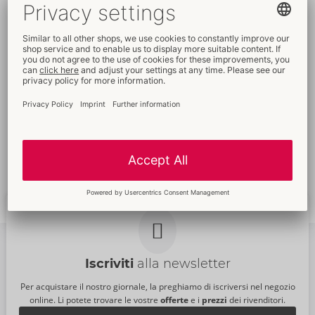
I vostri vantaggi
con ORION
Wholesale
Prezzi
giusti
Materiale pubblicitario
gratuito
Confezioni
promozionali
Servizio clienti
completo
Consegna veloce
in tutto il
Nuove
tendenze
mondo
Iscriviti
alla newsletter
Per acquistare il nostro giornale, la preghiamo di iscriversi nel negozio
online. Li potete trovare le vostre
offerte
e i
prezzi
dei rivenditori.