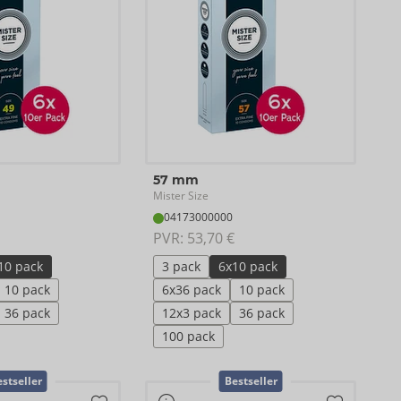
57 mm
Mister Size
04173000000
PVR: 
53,70 €
10 pack
3 pack
6x10 pack
10 pack
6x36 pack
10 pack
36 pack
12x3 pack
36 pack
100 pack
stseller
Bestseller