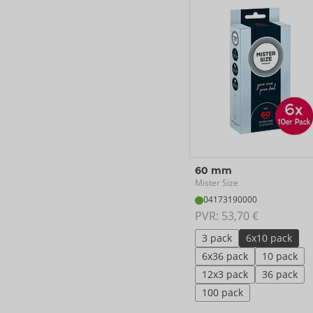
60 mm
Mister Size
04173190000
PVR: 
53,70 €
3 pack
6x10 pack
6x36 pack
10 pack
12x3 pack
36 pack
100 pack