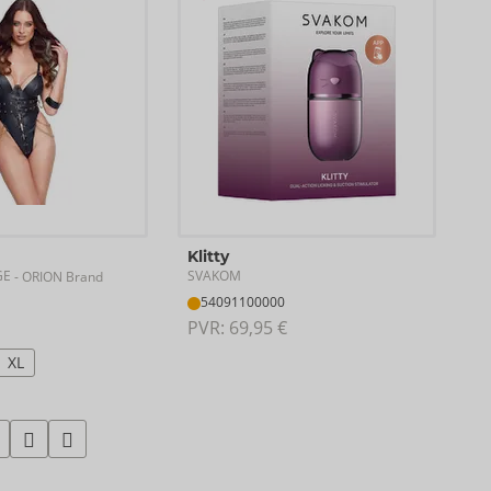
Klitty
GE
SVAKOM
- ORION Brand
54091100000
PVR: 
69,95 €
XL