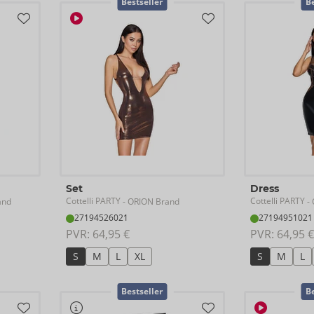
Bestseller
Be
Set
Dress
Cottelli PARTY
Cottelli PARTY
and
- ORION Brand
- 
27194526021
27194951021
PVR: 
64,95 €
PVR: 
64,95 €
S
M
L
XL
S
M
L
Bestseller
Be