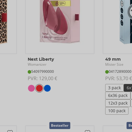
Next Liberty
49 mm
Womanizer
Mister Size
54097990000
04172890000
PVR: 
129,00 €
PVR: 
53,70 €
3 pack
6x
6x36 pack
12x3 pack
100 pack
Bestseller
Be