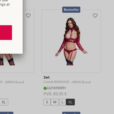
stseller
Bestseller
Set
GE
Cottelli BONDAGE
- ORION Brand
- ORION Brand
22216593051
PVR: 
89,95 €
XL
S
M
L
XL