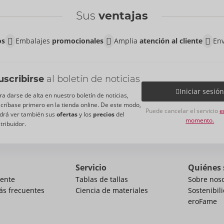
Sus
ventajas
os
Embalajes
promocionales
Amplia
atención al cliente
Env
uscribirse
al boletín de noticias
Iniciar sesió
ra darse de alta en nuestro boletín de noticias,
scríbase primero en la tienda online. De este modo,
Puede cancelar el servicio
e
drá ver también sus
ofertas
y los
precios
del
momento.
stribuidor.
Servicio
Quiénes
iente
Tablas de tallas
Sobre nos
ás frecuentes
Ciencia de materiales
Sostenibil
eroFame