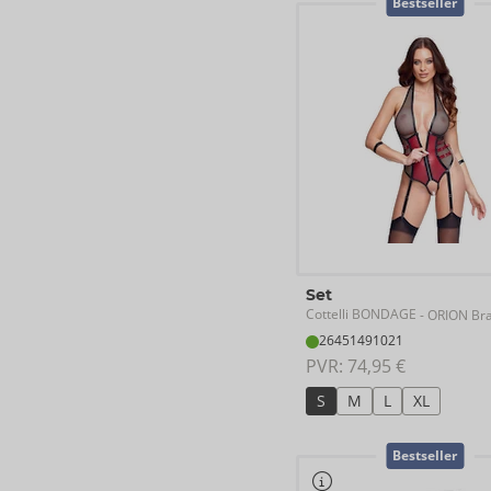
Bestseller
Set
Cottelli BONDAGE
- ORION Br
26451491021
PVR: 
74,95 €
S
M
L
XL
Bestseller