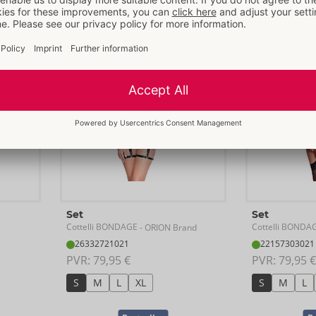
Bestseller
Be
Set
Set
Cottelli BONDAGE
Cottelli BONDA
- ORION Brand
26332721021
22157303021
PVR: 
79,95 €
PVR: 
79,95 €
S
M
L
XL
S
M
L