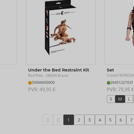
Under the Bed Restraint Kit
Set
Bad Kitty
Cottelli BONDA
- ORION Brand
50066600000
26451221031
PVR: 
49,95 €
PVR: 
79,95 €
S
M
L
1
2
3
4
5
6
7