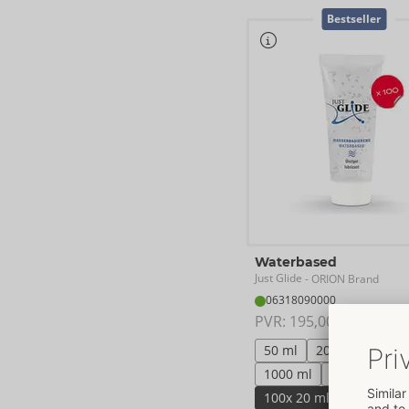
Bestseller
Waterbased
Just Glide
- ORION Brand
06318090000
PVR: 
195,00 €
50 ml
200 ml
20 ml
1000 ml
500 ml
100x 20 ml