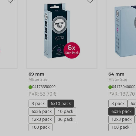
69 mm
64 mm
Mister Size
Mister Size
04173350000
04173940000
PVR: 
53,70 €
PVR: 
137,70
3 pack
6x10 pack
3 pack
6x
6x36 pack
10 pack
6x36 pack
12x3 pack
36 pack
12x3 pack
100 pack
100 pack