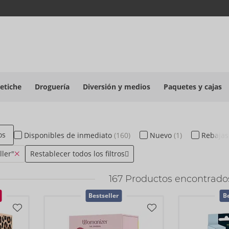
etiche
Droguería
Diversión y medios
Paquetes y cajas
os
Disponibles
de inmediato
(160)
Nuevo
(1)
Rebaja
ller"
Restablecer todos los filtros
167
Productos encontrado
Bestseller
Be