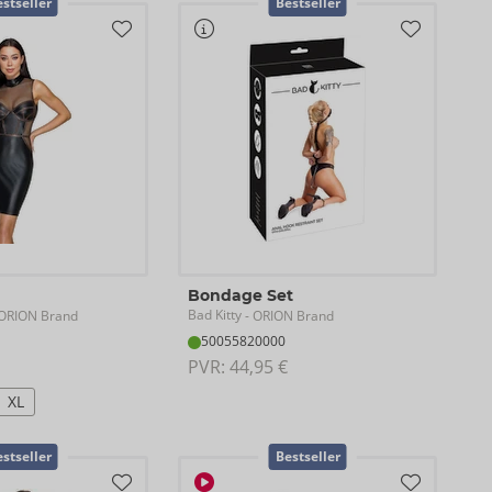
stseller
Bestseller
Bondage Set
Bad Kitty
ORION Brand
- ORION Brand
50055820000
PVR: 
44,95 €
XL
stseller
Bestseller