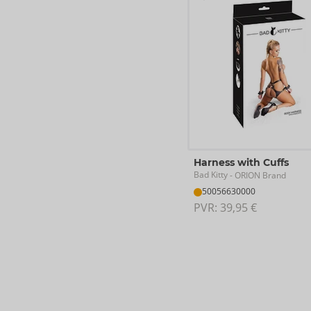
Harness with Cuffs
Bad Kitty
- ORION Brand
50056630000
PVR: 
39,95 €