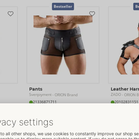
Bestseller
Be
Pants
Leather Har
Svenjoyment
ZADO
- ORION Brand
- ORION B
21336871711
20102831151
PVR: 
44,95 €
PVR: 
99,95 €
Talla:
S-L
M
L
XL