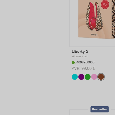
Liberty 2
Womanizer
54098960000
PVR: 
99,00 €
Bestseller