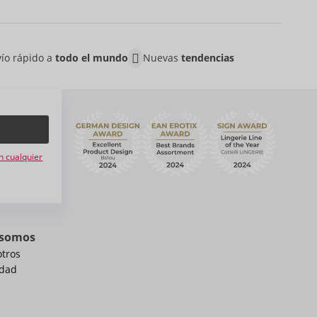
ío rápido a
todo el mundo
Nuevas
tendencias
n
n cualquier
 somos
otros
idad