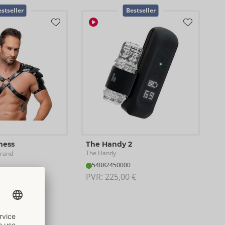
stseller
Bestseller
ness
The Handy 2
The Handy
rand
54082450000
PVR: 
225,00 €