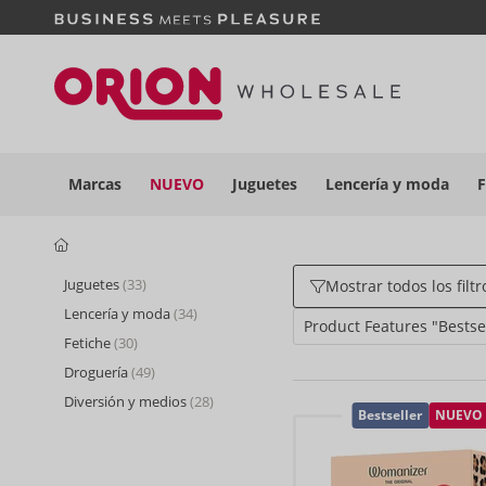
Marcas
NUEVO
Juguetes
Lencería y
moda
F
Juguetes
(33)
Mostrar todos los filtr
Lencería y moda
(34)
Product Features "Bestse
Fetiche
(30)
Droguería
(49)
Diversión y medios
(28)
Bestseller
NUEVO