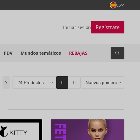
ES
Regístrate
Iniciar sesión
PDV
Mundos temáticos
REBAJAS
)
Coming soon
(0)
ORION Brands
(2)
Bestseller
(0)