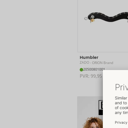
Humbler
ZADO
- ORION Brand
20500801001
PVR: 
99,95 €