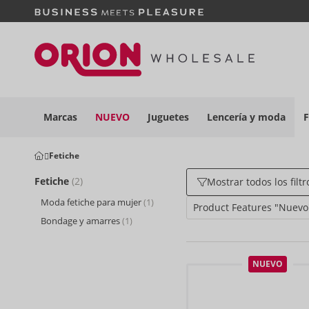
Marcas
NUEVO
Juguetes
Lencería y
moda
F
Fetiche
Fetiche
(2)
Mostrar todos los filtr
Moda fetiche para mujer
(1)
Product Features "Nuevo
Bondage y amarres
(1)
NUEVO