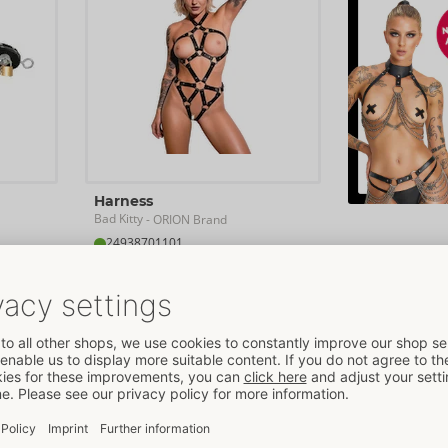
Harness
Bad Kitty
- ORION Brand
24938701101
PVR: 
79,95 €
Talla:
S-L