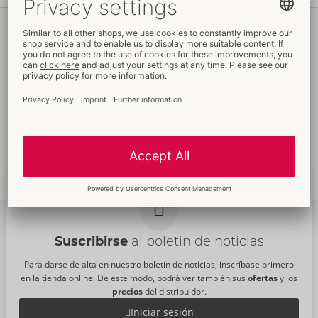
Sus
ventajas
Precios
justos
Medios publicitarios
gratuitos
Embalajes
promocionales
Amplia
atención al cliente
Envío rápido a
todo el
Nuevas
tendencias
mundo
Suscribirse
al boletín de noticias
Para darse de alta en nuestro boletín de noticias, inscríbase primero
en la tienda online. De este modo, podrá ver también sus
ofertas
y los
precios
del distribuidor.
Iniciar sesión