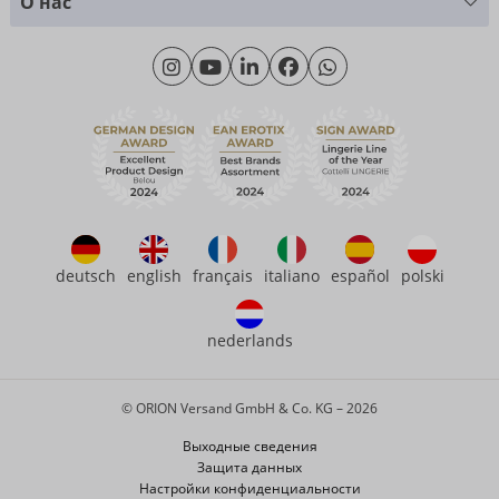
+49 (0)461 50 40 308
О нас
Материаловедение
Monday - Thursday: 09:00am - 04:00pm
О нас
Friday: 09:00am - 3:00pm (CET/CEST)
Продолжительность
eroFame
Контакт
Часто задаваемые вопросы (ЧаВо)
deutsch
english
français
italiano
español
polski
nederlands
© ORION Versand GmbH & Co. KG – 2026
Выходные сведения
Защита данных
Настройки конфиденциальности