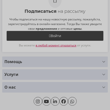
Подписаться
на рассылку
Чтобы подписаться на нашу новостную рассылку, пожалуйста,
зарегистрируйтесь в онлайн-магазине. Тогда Вы также увидите
свои
предложения
и оптовые
цены
.
Войти
Вы можете
в любой момент отказаться
от услуги.
Помощь
У Вас есть вопросы?
Услуги
Мы с радостью Вам поможем
Таблица размеров
+49 (0)461 50 40 308
О нас
Материаловедение
Monday - Thursday: 09:00am - 04:00pm
О нас
Friday: 09:00am - 3:00pm (CET/CEST)
Продолжительность