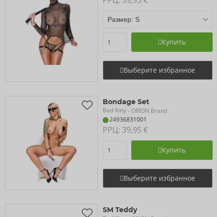
РРЦ: 
59,95 €
Купить
Выберите избранное
Bondage Set
Bad Kitty
- ORION Brand
24936831001
РРЦ: 
39,95 €
Купить
Выберите избранное
SM Teddy