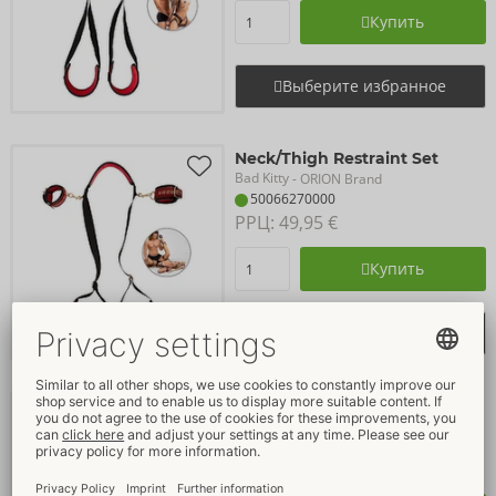
Купить
Выберите избранное
Neck/Thigh Restraint Set
Bad Kitty
- ORION Brand
50066270000
РРЦ: 
49,95 €
Купить
Выберите избранное
Neck to Wrist Bondage Set
Bad Kitty
- ORION Brand
50066350000
РРЦ: 
39,95 €