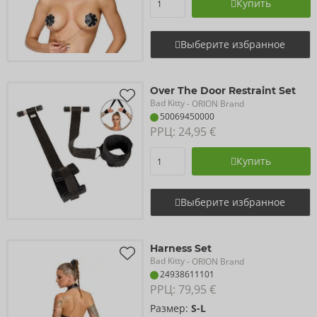
Купить
Выберите избранное
Over The Door Restraint Set
Bad Kitty
- ORION Brand
50069450000
РРЦ: 
24,95 €
Купить
Выберите избранное
Harness Set
Bad Kitty
- ORION Brand
24938611101
РРЦ: 
79,95 €
Размер:
S-L